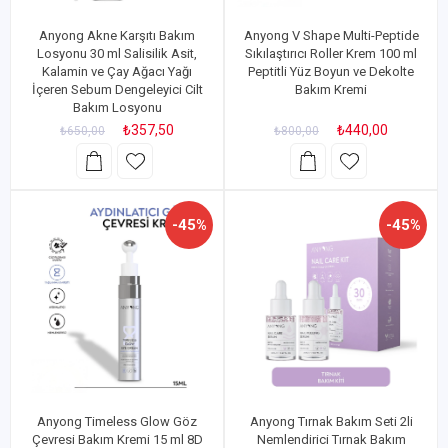
Anyong Akne Karşıtı Bakım
Anyong V Shape Multi-Peptide
Losyonu 30 ml Salisilik Asit,
Sıkılaştırıcı Roller Krem 100 ml
Kalamin ve Çay Ağacı Yağı
Peptitli Yüz Boyun ve Dekolte
İçeren Sebum Dengeleyici Cilt
Bakım Kremi
Bakım Losyonu
₺357,50
₺440,00
₺650,00
₺800,00
-45%
-45%
Anyong Timeless Glow Göz
Anyong Tırnak Bakım Seti 2li
Çevresi Bakım Kremi 15 ml 8D
Nemlendirici Tırnak Bakım