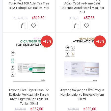
Tonik Ped 100 Adet Tea Tree
Ağacı Yağılı ve Nane Özlü
BHA Hidrojel Cilt Bakım Pedi
Gözenek Arındırıcı Kil Maskesi
7 ml
₺819,50
₺57,85
₺1.490,00
₺89,00
-45%
-45%
Anyong Cica Tiger Grass Ton
Anyong Salyangoz Özlü Yoğun
Eşitleyici Ve Kızarıklık Karşıtı
Nemlendirici ve Besleyici Krem
Krem Light 20 Spf Açık Cilt
50 ml
Tonları 30 ml
₺357,50
₺330,00
₺650,00
₺600,00