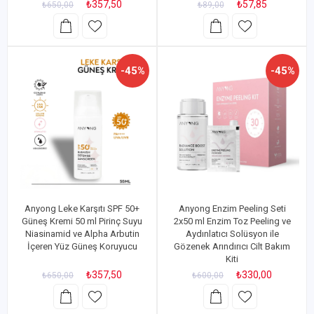
₺357,50
₺57,85
₺650,00
₺89,00
-45%
-45%
Anyong Leke Karşıtı SPF 50+
Anyong Enzim Peeling Seti
Güneş Kremi 50 ml Pirinç Suyu
2x50 ml Enzim Toz Peeling ve
Niasinamid ve Alpha Arbutin
Aydınlatıcı Solüsyon ile
İçeren Yüz Güneş Koruyucu
Gözenek Arındırıcı Cilt Bakım
Kiti
₺357,50
₺330,00
₺650,00
₺600,00