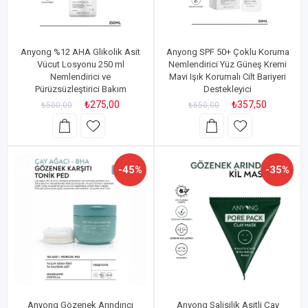
Anyong %12 AHA Glikolik Asit
Anyong SPF 50+ Çoklu Koruma
Vücut Losyonu 250 ml
Nemlendirici Yüz Güneş Kremi
Nemlendirici ve
Mavi Işık Korumalı Cilt Bariyeri
Pürüzsüzleştirici Bakım
Destekleyici
₺275,00
₺357,50
₺500,00
₺650,00
-45%
-35%
Anyong Gözenek Arındırıcı
Anyong Salisilik Asitli Çay