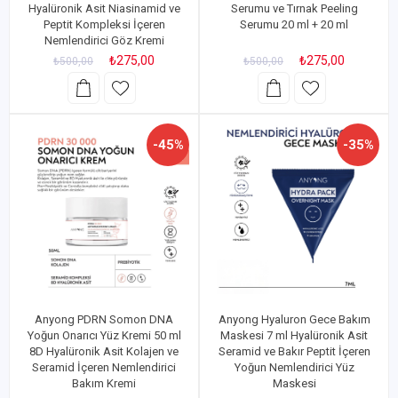
Hyalüronik Asit Niasinamid ve
Serumu ve Tırnak Peeling
Peptit Kompleksi İçeren
Serumu 20 ml + 20 ml
Nemlendirici Göz Kremi
₺275,00
₺275,00
₺500,00
₺500,00
-45%
-35%
Anyong PDRN Somon DNA
Anyong Hyaluron Gece Bakım
Yoğun Onarıcı Yüz Kremi 50 ml
Maskesi 7 ml Hyalüronik Asit
8D Hyalüronik Asit Kolajen ve
Seramid ve Bakır Peptit İçeren
Seramid İçeren Nemlendirici
Yoğun Nemlendirici Yüz
Bakım Kremi
Maskesi