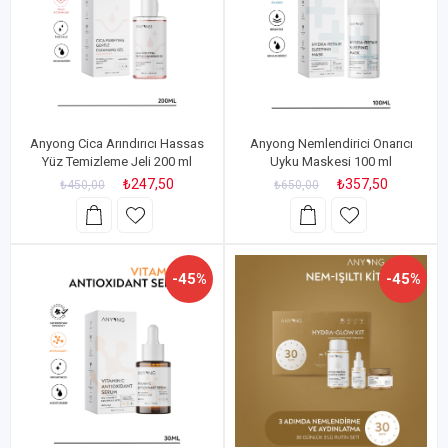
Anyong Cica Arındırıcı Hassas
Anyong Nemlendirici Onarıcı
Yüz Temizleme Jeli 200 ml
Uyku Maskesi 100 ml
₺247,50
₺357,50
₺450,00
₺650,00
-45%
-45%