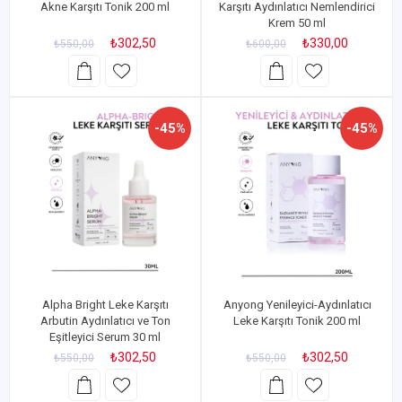
Akne Karşıtı Tonik 200 ml
Karşıtı Aydınlatıcı Nemlendirici
Krem 50 ml
₺302,50
₺330,00
₺550,00
₺600,00
-45%
-45%
Alpha Bright Leke Karşıtı
Anyong Yenileyici-Aydınlatıcı
Arbutin Aydınlatıcı ve Ton
Leke Karşıtı Tonik 200 ml
Eşitleyici Serum 30 ml
₺302,50
₺302,50
₺550,00
₺550,00