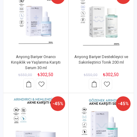
Anyong Bariyer Onarıcı
Anyong Bariyer Destekleyici ve
Kırışıklık ve Yaşlanma Karşıtı
Sakinleştirici Tonik 200 ml
Serum 30 ml
₺302,50
₺302,50
₺550,00
₺550,00
-45%
-45%