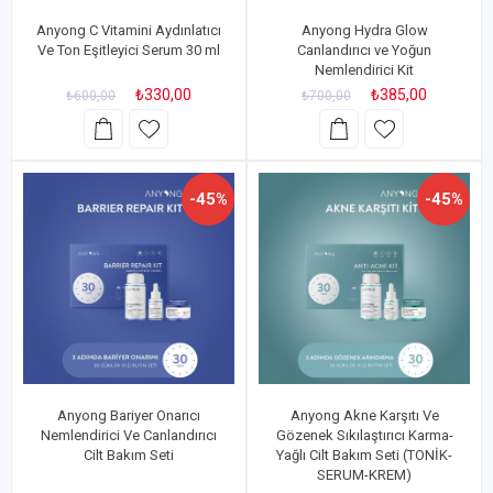
Anyong C Vitamini Aydınlatıcı
Anyong Hydra Glow
Ve Ton Eşitleyici Serum 30 ml
Canlandırıcı ve Yoğun
Nemlendirici Kit
₺330,00
₺385,00
₺600,00
₺700,00
-45%
-45%
Anyong Bariyer Onarıcı
Anyong Akne Karşıtı Ve
Nemlendirici Ve Canlandırıcı
Gözenek Sıkılaştırıcı Karma-
Cilt Bakım Seti
Yağlı Cilt Bakım Seti (TONİK-
SERUM-KREM)