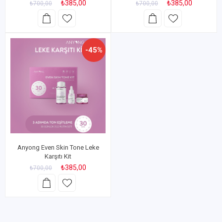
₺385,00
₺385,00
₺700,00
₺700,00
-45%
Anyong Even Skin Tone Leke
Karşıtı Kit
₺385,00
₺700,00