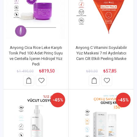
Anyong Cica Rice Leke Karşıtı
Anyong C Vitamini Soyulabilir
Tonik Ped 100 Adet Pirinç Suyu
Yüz Maskesi 7 ml Aydınlatıcı
ve Centella İçeren Hidrojel Yüz
Cam Cilt Etkili Peeling Maske
Pedi
₺819,50
₺57,85
₺1.490,00
₺89,00
-45%
-45%