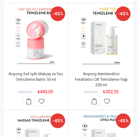
-45%
-45%
Anyong Saf Işıltı Makyaj ve Yüz
Anyong Nemlendirici
Temizleme Balmı 50 ml
Ferahlatıcı Cilt Temizleme Yağı
200 ml
₺440,00
₺302,50
₺800,00
₺550,00
-45%
-45%