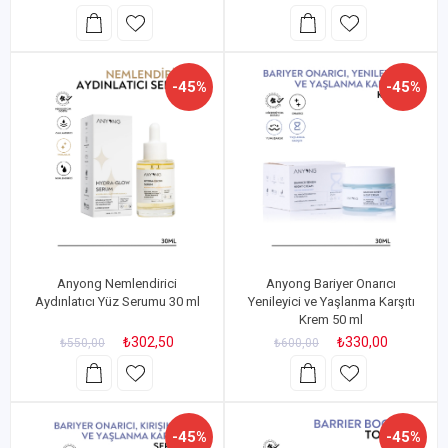
-45%
-45%
Anyong Nemlendirici
Anyong Bariyer Onarıcı
Aydınlatıcı Yüz Serumu 30 ml
Yenileyici ve Yaşlanma Karşıtı
Krem 50 ml
₺302,50
₺330,00
₺550,00
₺600,00
-45%
-45%