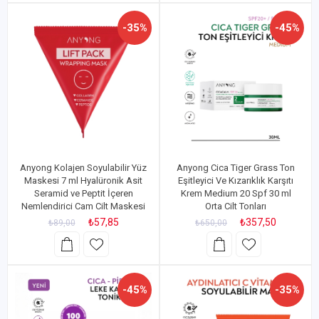
-35%
-45%
Anyong Kolajen Soyulabilir Yüz
Anyong Cica Tiger Grass Ton
Maskesi 7 ml Hyalüronik Asit
Eşitleyici Ve Kızarıklık Karşıtı
Seramid ve Peptit İçeren
Krem Medium 20 Spf 30 ml
Nemlendirici Cam Cilt Maskesi
Orta Cilt Tonları
₺57,85
₺357,50
₺89,00
₺650,00
-45%
-35%