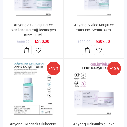
Anyong Sakinleştirici ve
Anyong Sivilce Karşıtı ve
Nemlendirici Yağ İçermeyen
Yatıştırıcı Serum 30 ml
Krem 50 ml
₺330,00
₺302,50
₺600,00
₺550,00
-45%
-45%
Anyong Gözenek Sıkılaştırıcı
Anyong Geliştirilmiş Leke