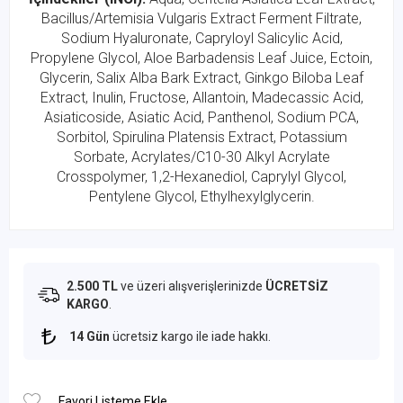
Bacillus/Artemisia Vulgaris Extract Ferment Filtrate,
Sodium Hyaluronate, Capryloyl Salicylic Acid,
Propylene Glycol, Aloe Barbadensis Leaf Juice, Ectoin,
Glycerin, Salix Alba Bark Extract, Ginkgo Biloba Leaf
Extract, Inulin, Fructose, Allantoin, Madecassic Acid,
Asiaticoside, Asiatic Acid, Panthenol, Sodium PCA,
Sorbitol, Spirulina Platensis Extract, Potassium
Sorbate, Acrylates/C10-30 Alkyl Acrylate
Crosspolymer, 1,2-Hexanediol, Caprylyl Glycol,
Pentylene Glycol, Ethylhexylglycerin.
2.500 TL
ve üzeri alışverişlerinizde
ÜCRETSİZ
KARGO
.
14 Gün
ücretsiz kargo ile iade hakkı.