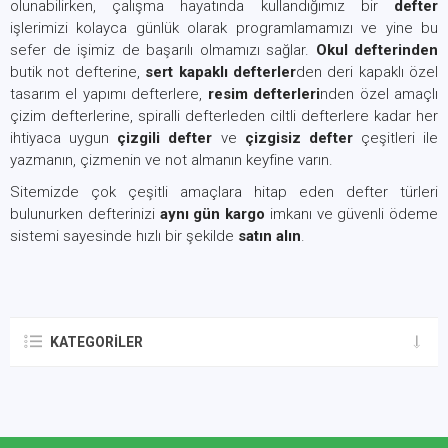
olunabilirken, çalışma hayatında kullandığımız bir
defter
işlerimizi kolayca günlük olarak programlamamızı ve yine bu
sefer de işimiz de başarılı olmamızı sağlar.
Okul defterinden
butik not defterine,
sert kapaklı defterler
den deri kapaklı özel
tasarım el yapımı defterlere,
resim defterleri
nden özel amaçlı
çizim defterlerine, spiralli defterleden ciltli defterlere kadar her
ihtiyaca uygun
çizgili defter
ve
çizgisiz defter
çeşitleri ile
yazmanın, çizmenin ve not almanın keyfine varın.
Sitemizde çok çeşitli amaçlara hitap eden defter türleri
bulunurken defterinizi
aynı gün kargo
imkanı ve güvenli ödeme
sistemi sayesinde hızlı bir şekilde
satın alın
.
KATEGORILER