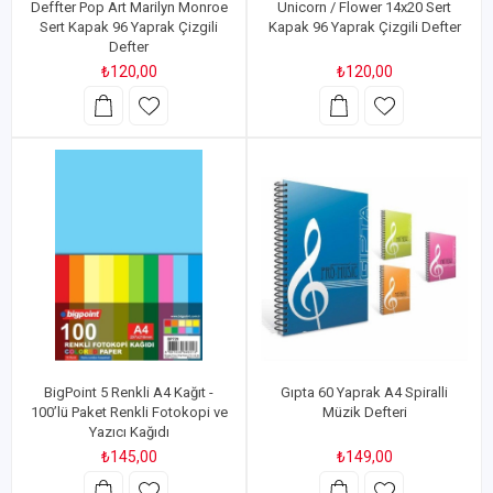
Deffter Pop Art Marilyn Monroe
Unicorn / Flower 14x20 Sert
Sert Kapak 96 Yaprak Çizgili
Kapak 96 Yaprak Çizgili Defter
Defter
₺120,00
₺120,00
BigPoint 5 Renkli A4 Kağıt -
Gıpta 60 Yaprak A4 Spiralli
100’lü Paket Renkli Fotokopi ve
Müzik Defteri
Yazıcı Kağıdı
₺145,00
₺149,00