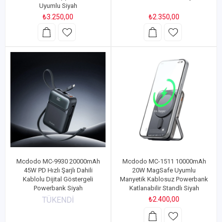
Uyumlu Siyah
₺3.250,00
₺2.350,00
Mcdodo MC-9930 20000mAh
Mcdodo MC-1511 10000mAh
45W PD Hızlı Şarjlı Dahili
20W MagSafe Uyumlu
Kablolu Dijital Göstergeli
Manyetik Kablosuz Powerbank
Powerbank Siyah
Katlanabilir Standlı Siyah
TÜKENDİ
₺2.400,00