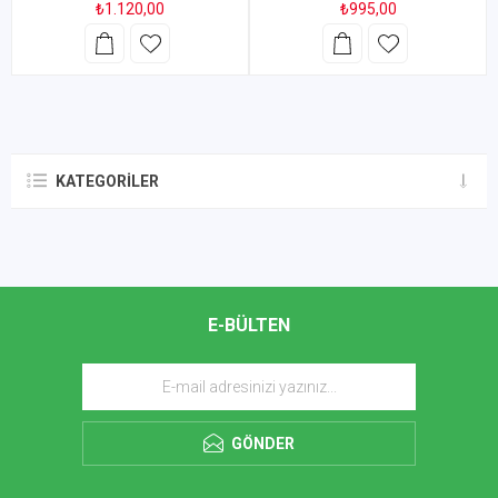
₺1.120,00
₺995,00
KATEGORILER
E-BÜLTEN
GÖNDER