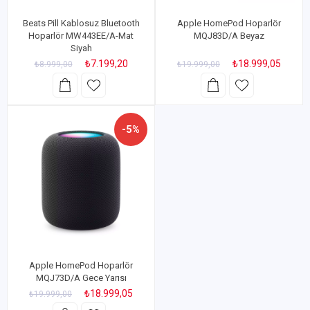
Beats Pill Kablosuz Bluetooth
Apple HomePod Hoparlör
Hoparlör MW443EE/A-Mat
MQJ83D/A Beyaz
Siyah
₺7.199,20
₺18.999,05
₺8.999,00
₺19.999,00
-5%
Apple HomePod Hoparlör
MQJ73D/A Gece Yarısı
₺18.999,05
₺19.999,00