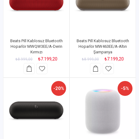
Beats Pill Kablosuz Bluetooth
Beats Pill Kablosuz Bluetooth
Hoparlör MWQW3EE/A-Derin
Hoparlör MW463EE/A-Altın
Kırmızı
Şampanya
₺7.199,20
₺7.199,20
₺8.999,00
₺8.999,00
-20%
-5%