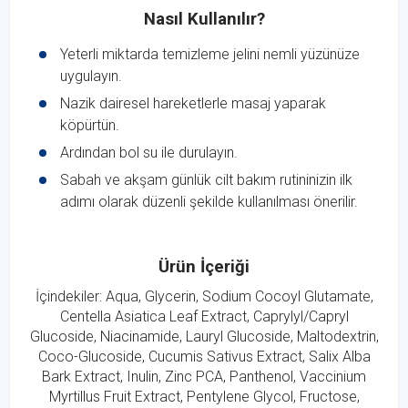
Nasıl Kullanılır?
Yeterli miktarda temizleme jelini nemli yüzünüze
uygulayın.
Nazik dairesel hareketlerle masaj yaparak
köpürtün.
Ardından bol su ile durulayın.
Sabah ve akşam günlük cilt bakım rutininizin ilk
adımı olarak düzenli şekilde kullanılması önerilir.
Ürün İçeriği
İçindekiler: Aqua, Glycerin, Sodium Cocoyl Glutamate,
Centella Asiatica Leaf Extract, Caprylyl/Capryl
Glucoside, Niacinamide, Lauryl Glucoside, Maltodextrin,
Coco-Glucoside, Cucumis Sativus Extract, Salix Alba
Bark Extract, Inulin, Zinc PCA, Panthenol, Vaccinium
Myrtillus Fruit Extract, Pentylene Glycol, Fructose,