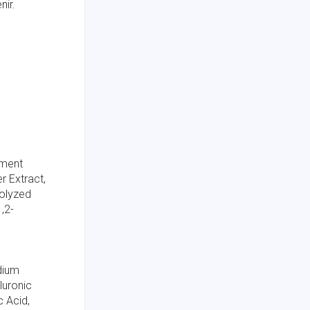
nir.
rment
r Extract,
rolyzed
,2-
dium
luronic
c Acid,