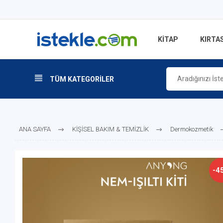
KİTAP
KIRTAS
TÜM KATEGORİLER
ANA SAYFA
KİŞİSEL BAKIM & TEMİZLİK
Dermokozmetik
-4