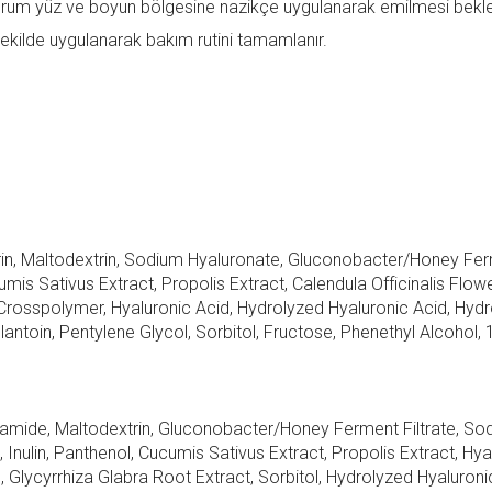
erum yüz ve boyun bölgesine nazikçe uygulanarak emilmesi bekle
kilde uygulanarak bakım rutini tamamlanır.
cerin, Maltodextrin, Sodium Hyaluronate, Gluconobacter/Honey Fe
umis Sativus Extract, Propolis Extract, Calendula Officinalis Flowe
Crosspolymer, Hyaluronic Acid, Hydrolyzed Hyaluronic Acid, Hyd
antoin, Pentylene Glycol, Sorbitol, Fructose, Phenethyl Alcohol, 1
cinamide, Maltodextrin, Gluconobacter/Honey Ferment Filtrate, So
 Inulin, Panthenol, Cucumis Sativus Extract, Propolis Extract, Hya
 Glycyrrhiza Glabra Root Extract, Sorbitol, Hydrolyzed Hyaluroni