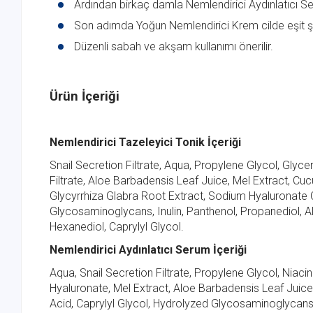
Ardından birkaç damla Nemlendirici Aydınlatıcı S
Son adımda Yoğun Nemlendirici Krem cilde eşit şe
Düzenli sabah ve akşam kullanımı önerilir.
Ürün İçeriği
Nemlendirici Tazeleyici Tonik İçeriği
Snail Secretion Filtrate, Aqua, Propylene Glycol, Gly
Filtrate, Aloe Barbadensis Leaf Juice, Mel Extract, Cuc
Glycyrrhiza Glabra Root Extract, Sodium Hyaluronate 
Glycosaminoglycans, Inulin, Panthenol, Propanediol, All
Hexanediol, Caprylyl Glycol.
Nemlendirici Aydınlatıcı Serum İçeriği
Aqua, Snail Secretion Filtrate, Propylene Glycol, Nia
Hyaluronate, Mel Extract, Aloe Barbadensis Leaf Juice,
Acid, Caprylyl Glycol, Hydrolyzed Glycosaminoglycans,