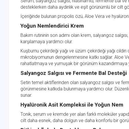
Serum; salyangoz salgısı, niasinamid, fermente bal ve 
desteklerken daha aydınlık ve eşit görünümlü bir cilt 
İçeriğinde bulunan propolis özü, Aloe Vera ve hyalüroni
Yoğun Nemlendirici Krem
Bakım rutininin son adımı olan krem, salyangoz salgısı, 
karşılamaya yardımcı olur.
Kuşburnu çekirdeği yağı ve üzüm çekirdeği yağı cildin doğ
mikrobiyomunun dengelenmesine katkı sağlar. Aloe Vera,
rahatlatmaya ve yumuşak bir görünüm kazandırmaya y
Salyangoz Salgısı ve Fermente Bal Desteği
Setin temel aktiflerinden olan salyangoz salgısı ve fer
görünmesine katkıda bulunmaya yardımcı olur. Düzenli
sunar.
Hyalüronik Asit Kompleksi ile Yoğun Nem
Tonik, serum ve kremde yer alan farklı moleküler yapıda
cilt daha esnek, daha dolgun ve daha konforlu bir gö