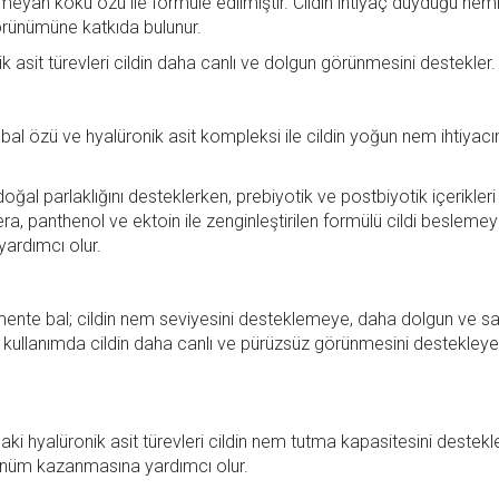
meyan kökü özü ile formüle edilmiştir. Cildin ihtiyaç duyduğu nem
görünümüne katkıda bulunur.
k asit türevleri cildin daha canlı ve dolgun görünmesini destekler.
bal özü ve hyalüronik asit kompleksi ile cildin yoğun nem ihtiyacı
al parlaklığını desteklerken, prebiyotik ve postbiyotik içerikleri 
 panthenol ve ektoin ile zenginleştirilen formülü cildi beslemey
ardımcı olur.
mente bal; cildin nem seviyesini desteklemeye, daha dolgun ve sağ
 kullanımda cildin daha canlı ve pürüzsüz görünmesini destekley
ki hyalüronik asit türevleri cildin nem tutma kapasitesini destekl
rünüm kazanmasına yardımcı olur.