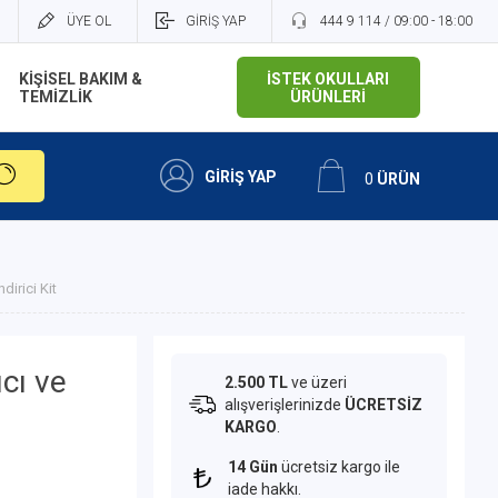
ÜYE OL
GİRİŞ YAP
444 9 114 / 09:00 - 18:00
KİŞİSEL BAKIM &
İSTEK OKULLARI
TEMİZLİK
ÜRÜNLERİ
GİRİŞ YAP
0
ÜRÜN
irici Kit
cı ve
2.500 TL
ve üzeri
alışverişlerinizde
ÜCRETSİZ
KARGO
.
14 Gün
ücretsiz kargo ile
iade hakkı.