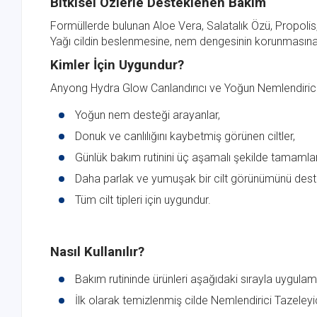
Bitkisel Özlerle Desteklenen Bakım
Formüllerde bulunan Aloe Vera, Salatalık Özü, Propoli
Yağı cildin beslenmesine, nem dengesinin korunmasına
Kimler İçin Uygundur?
Anyong Hydra Glow Canlandırıcı ve Yoğun Nemlendirici 
Yoğun nem desteği arayanlar,
Donuk ve canlılığını kaybetmiş görünen ciltler,
Günlük bakım rutinini üç aşamalı şekilde tamamla
Daha parlak ve yumuşak bir cilt görünümünü deste
Tüm cilt tipleri için uygundur.
Nasıl Kullanılır?
Bakım rutininde ürünleri aşağıdaki sırayla uygulama
İlk olarak temizlenmiş cilde Nemlendirici Tazeleyic