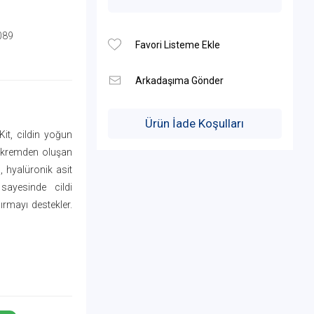
089
Ürün İade Koşulları
it, cildin yoğun
e kremden oluşan
, hyalüronik asit
 sayesinde cildi
rmayı destekler.