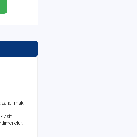
kazandırmak
k asit
dımcı olur.