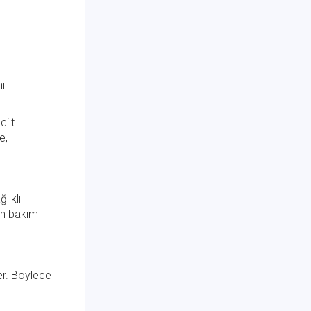
i
nı
cilt
e,
lıklı
en bakım
er. Böylece