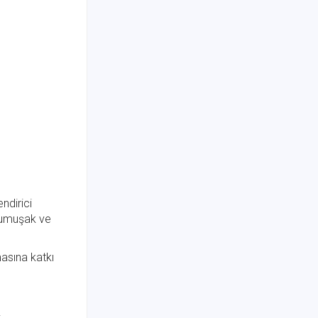
ndirici
 yumuşak ve
masına katkı