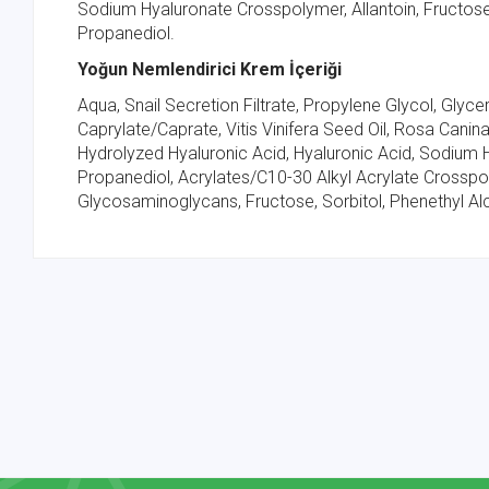
Sodium Hyaluronate Crosspolymer, Allantoin, Fructose,
Propanediol.
Yoğun Nemlendirici Krem İçeriği
Aqua, Snail Secretion Filtrate, Propylene Glycol, Glyc
Caprylate/Caprate, Vitis Vinifera Seed Oil, Rosa Canina
Hydrolyzed Hyaluronic Acid, Hyaluronic Acid, Sodium Hy
Propanediol, Acrylates/C10-30 Alkyl Acrylate Crosspo
Glycosaminoglycans, Fructose, Sorbitol, Phenethyl Alco