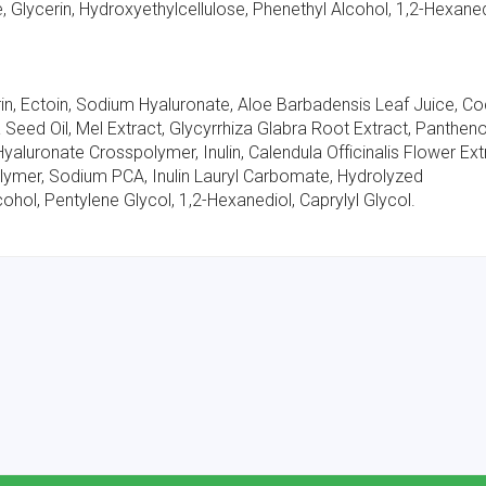
 Glycerin, Hydroxyethylcellulose, Phenethyl Alcohol, 1,2-Hexaned
erin, Ectoin, Sodium Hyaluronate, Aloe Barbadensis Leaf Juice, C
 Seed Oil, Mel Extract, Glycyrrhiza Glabra Root Extract, Pantheno
aluronate Crosspolymer, Inulin, Calendula Officinalis Flower Ext
lymer, Sodium PCA, Inulin Lauryl Carbomate, Hydrolyzed
hol, Pentylene Glycol, 1,2-Hexanediol, Caprylyl Glycol.