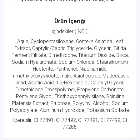
Ürün İçeriği
İçindekiler (INCI):
Aqua, Cyclopentasiloxane, Centella Asiatica Leaf
Extract, Caprylic/Capric Triglyceride, Glycerin, Bifida
Ferment Filtrate, Dimethicone, Titanium Dioxide, Silica,
Sodium Hyaluronate, Sodium Chloride, Stearalkonium
Hectorite, Panthenol, Niacinamide,
Trimethylsiloxysilicate, Inulin, Asiaticoside, Madecassic
Acid, Asiatic Acid, 1,2-Hexanediol, Caprylyl Glycol,
Dimethicone Crosspolymer, Propylene Carbonate,
Pentylene Glycol, Triethoxycaprylylsilane, Spirulina
Platensis Extract, Fructose, Polyvinyl Alcohol, Sodium
Polyacrylate, Aluminum Hydroxide, Potassium Sorbate.
İçerebilir: CI 77891, CI 77492, CI 77491, CI 77499, CI
77288.