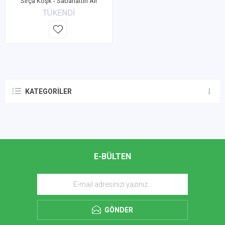
Sırça Köşk - Sabahattin Ali
TÜKENDİ
KATEGORILER
E-BÜLTEN
GÖNDER