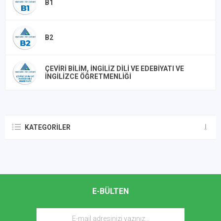
B1
B2
ÇEVIRI BILIM, İNGILIZ DILI VE EDEBIYATI VE
İNGILIZCE ÖĞRETMENLIĞI
KATEGORILER
E-BÜLTEN