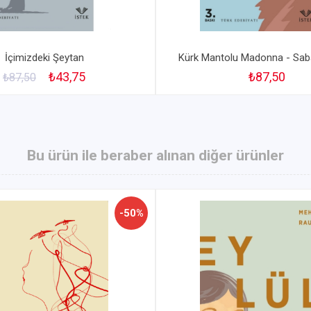
İçimizdeki Şeytan
Kürk Mantolu Madonna - Saba
₺43,75
₺87,50
₺87,50
Bu ürün ile beraber alınan diğer ürünler
-50%