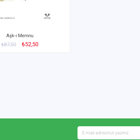
Aşk-ı Memnu
₺52,50
₺87,50