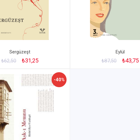
Sergüzeşt
Eylül
₺31,25
₺43,75
₺62,50
₺87,50
-40%