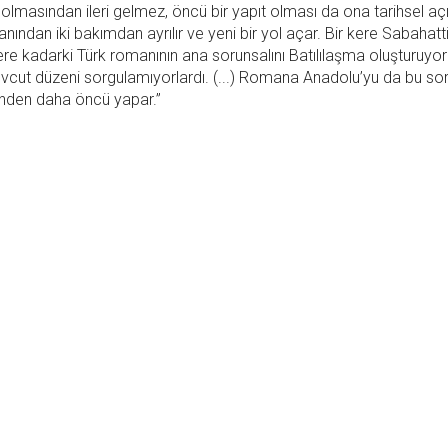
 olmasından ileri gelmez, öncü bir yapıt olması da ona tarihsel aç
ndan iki bakımdan ayrılır ve yeni bir yol açar. Bir kere Sabahattin
lere kadarki Türk romanının ana sorunsalını Batılılaşma oluşturuyor
vcut düzeni sorgulamıyorlardı. (...) Romana Anadolu’yu da bu sor
önden daha öncü yapar.”