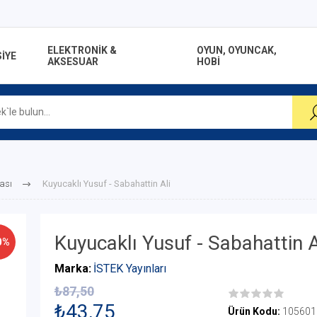
ELEKTRONİK &
OYUN, OYUNCAK,
İYE
AKSESUAR
HOBİ
ası
Kuyucaklı Yusuf - Sabahattin Ali
Kuyucaklı Yusuf - Sabahattin A
0%
Marka:
İSTEK Yayınları
₺87,50
₺43,75
Ürün Kodu:
105601