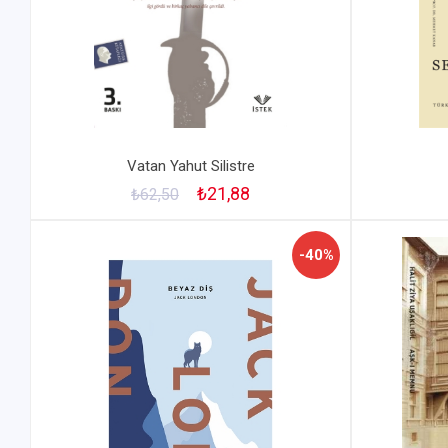
Vatan Yahut Silistre
₺21,88
₺62,50
-40%