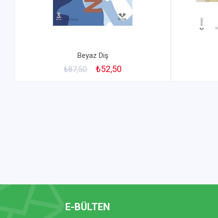
Beyaz Diş
₺52,50
₺87,50
E-BÜLTEN