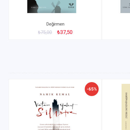
Değirmen
₺37,50
₺75,00
-65%