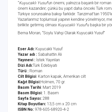
“
Kuyucaklı Yusuf
’un önemi, yalnızca başarılı bir roman
önem kazandırır; çünkü bu yapıt daha önceki Türk romanı
Türkiye sorunsalına bakışı farklıdır. Tanzimat’tan 1950’
Yazarlarımız toplumsal yapının kendine yönelmiyor, me
birlikte getirmiş olması
Kuyucaklı Yusuf
’u başka bir y
Berna Moran, “Soylu Vahşi Olarak Kuyucaklı Yusuf”
Eser Adı:
Kuyucaklı Yusuf
Yazar adı :
Sabahattin Ali
Yayınevi :
İstek Yayınları
Dizi Adı:
Türk Edebiyatı
Türü :
Roman
Cilt Bilgisi
: Karton kapak, Amerikan cilt
Kağıt Bilgisi:
Holmen, 70 gr.
Basım Tarihi
: Mart 2019
Basım Bilgisi:
1. Basım
Sayfa Sayısı:
288
Kitap Boyutları:
13,5 cm x 20 cm
ISBN No:
978-605-68920-4-2