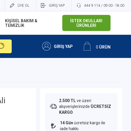
ÜYE OL
GİRİŞ YAP
444 9 114 / 09:00 - 18:00
KİŞİSEL BAKIM &
İSTEK OKULLARI
TEMİZLİK
ÜRÜNLERİ
GİRİŞ YAP
0
ÜRÜN
li
2.500 TL
ve üzeri
alışverişlerinizde
ÜCRETSİZ
KARGO
.
14 Gün
ücretsiz kargo ile
iade hakkı.