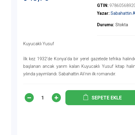
GTIN:
9786056892
Yazar:
Sabahattin A
Durumu:
Stokta
Kuyucaklı Yusuf
İlk kez 1932’de Konya’da bir yerel gazetede tefrika hali
başlanan ancak yarım kalan Kuyucaklı Yusuf kitap halin
yılında yayımlandı. Sabahattin Ali’nin ilk romanıdır.
SEPETE EKLE