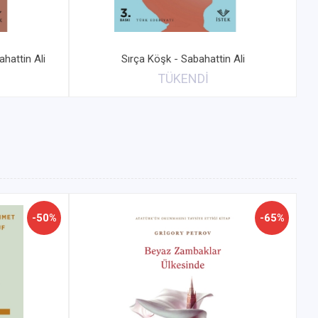
hattin Ali
Sırça Köşk - Sabahattin Ali
TÜKENDİ
-50%
-65%