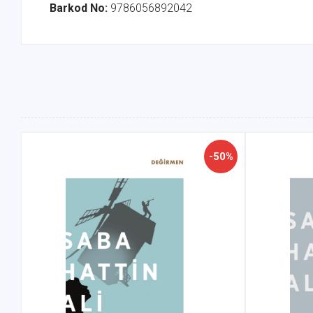
Barkod No:
9786056892042
-50%