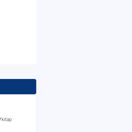
f
kitap