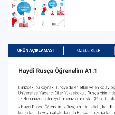
ÜRÜN AÇIKLAMASI
ÖZELLIKLER
Haydi Rusça Öğrenelim A1.1
Elinizdeki bu kaynak, Türkiye’de en etkin ve en kola
Üniversitesi Yabancı Diller Yüksekokulu Rusça biriminde
telefonunuzdan dinleyebilmeniz amacıyla QR kodlu olar
« Haydi Rusça Öğrenelim » Rusça metot kitabı, kendi k
kurumlarında veya dil okullarında Rusça dil uzmanlarının