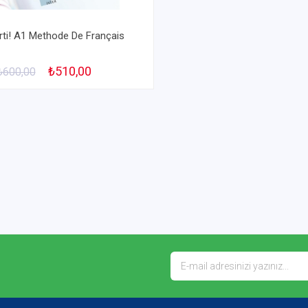
rti! A1 Methode De Français
₺510,00
₺600,00