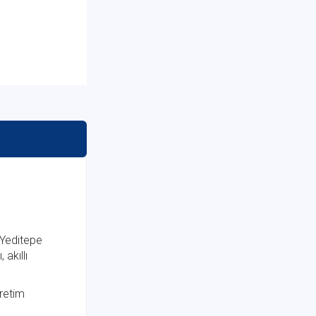
 Yeditepe
akıllı
retim