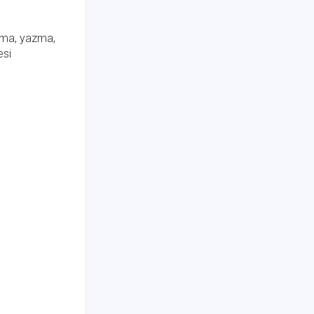
kuma, yazma,
esi