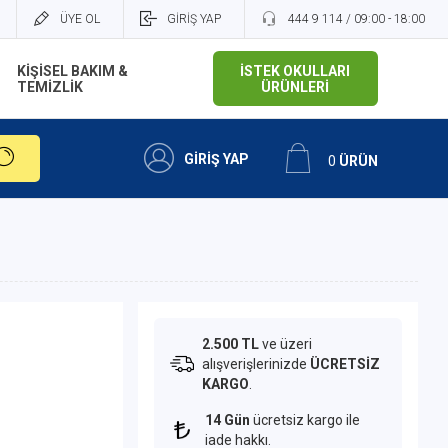
ÜYE OL
GİRİŞ YAP
444 9 114 / 09:00 - 18:00
KİŞİSEL BAKIM &
İSTEK OKULLARI
TEMİZLİK
ÜRÜNLERİ
GİRİŞ YAP
0
ÜRÜN
2.500 TL
ve üzeri
alışverişlerinizde
ÜCRETSİZ
KARGO
.
14 Gün
ücretsiz kargo ile
iade hakkı.