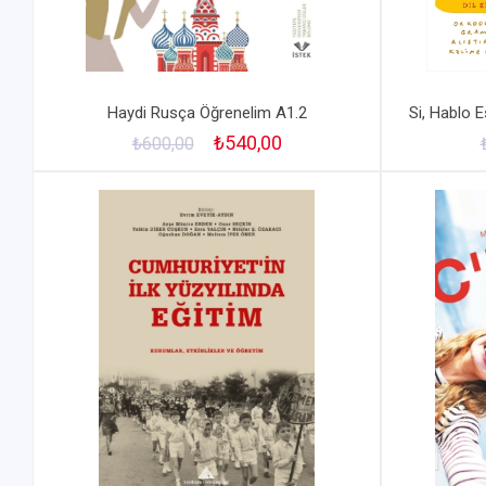
Haydi Rusça Öğrenelim A1.2
Si, Hablo E
₺540,00
₺600,00