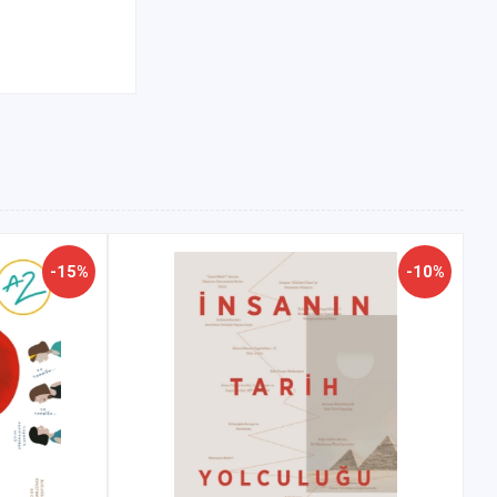
-15%
-10%