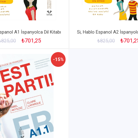
spanol A1 İspanyolca Dil Kitabı
Si, Hablo Espanol A2 İspanyolc
₺701,25
₺701,2
₺825,00
₺825,00
-15%