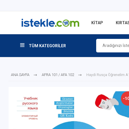
KİTAP
KIRTAS
TÜM KATEGORİLER
ANA SAYFA
AFRA 101 / AFA 102
Haydi Rusça Öğrenelim A
-1