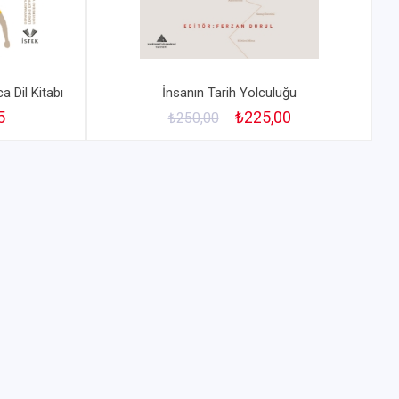
a Dil Kitabı
İnsanın Tarih Yolculuğu
5
₺225,00
₺250,00