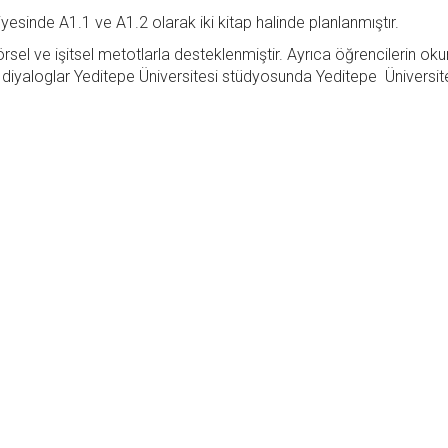
yesinde A1.1 ve A1.2 olarak iki kitap halinde planlanmıştır.
görsel ve işitsel metotlarla desteklenmiştir. Ayrıca öğrencilerin o
n diyaloglar Yeditepe Üniversitesi stüdyosunda Yeditepe Üniversit