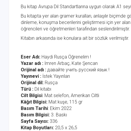
Bu kitap Avrupa Dil Standartlarına uygun olarak A1 seyi
Bu kitapta yer alan gramer kuralları, anlaşılır biçimde 
dinleme, konuşma becerilerini geliştirmesi için yer ala
öğrencileri ve öğretmenleri tarafından seslendirilmiştir.
Kitabın arkasında ise konulara ait bir sözlük verilmiştir.
Eser Adı:
Haydi Rusça Öğrenelim !
Yazar adı :
İmren Arbaç, Kate Şencan
Orijinal adı :
давайте учить русский язык !
Yayınevi :
İstek Yayınları
Or
ijinal dil:
Rusça
Türü :
Dil kitabı
Cilt Bilgisi
: Mat selefon, Amerikan Ciltli
Kâğıt Bilgisi:
Mat kuşe, 115 gr
Basım Tarihi
: Ekim 2022
Basım Bilgisi:
3. Baskı
Sayfa Sayısı:
336
Kitap Boyutları:
20,5 x 26,5