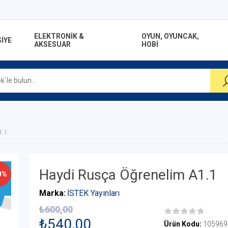
ELEKTRONİK &
OYUN, OYUNCAK,
İYE
AKSESUAR
HOBİ
1.1
Haydi Rusça Öğrenelim A1.1
0%
Marka:
İSTEK Yayınları
₺600,00
₺540,00
Ürün Kodu:
105969