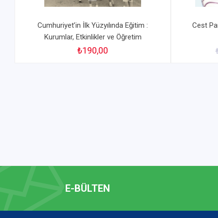
Cumhuriyet’in İlk Yüzyılında Eğitim :
Cest Pa
Kurumlar, Etkinlikler ve Öğretim
₺190,00
E-BÜLTEN