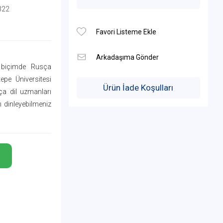
322
y biçimde Rusça
pe Üniversitesi
Ürün İade Koşulları
ça dil uzmanları
n dinleyebilmeniz