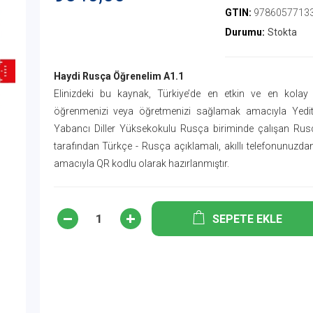
GTIN:
9786057713
Durumu:
Stokta
Haydi Rusça Öğrenelim A1.1
Elinizdeki bu kaynak, Türkiye’de en etkin ve en kola
öğrenmenizi veya öğretmenizi sağlamak amacıyla Yedite
Yabancı Diller Yüksekokulu Rusça biriminde çalışan Rus
tarafından Türkçe - Rusça açıklamalı, akıllı telefonunuzda
amacıyla QR kodlu olarak hazırlanmıştır.
SEPETE EKLE