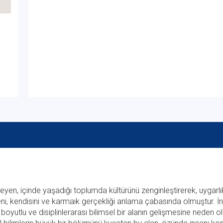
leyen, içinde yaşadığı toplumda kültürünü zenginleştirerek, uygarlı
reni, kendisini ve karmaık gerçekliği anlama çabasında olmuştur. 
ok boyutlu ve disiplinlerarası bilimsel bir alanın gelişmesine neden o