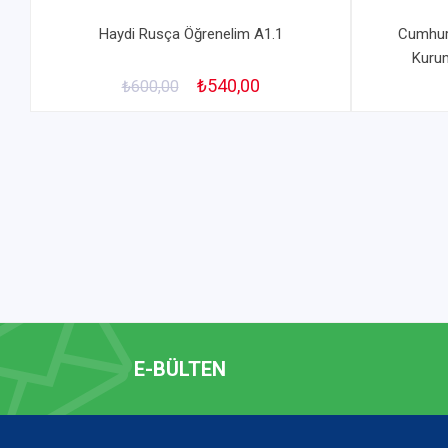
Haydi Rusça Öğrenelim A1.1
Cumhuriy
Kurum
₺540,00
₺600,00
E-BÜLTEN