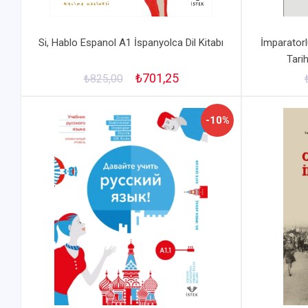
Si, Hablo Espanol A1 İspanyolca Dil Kitabı
İmparatorl
Tari
₺701,25
₺825,00
-10%