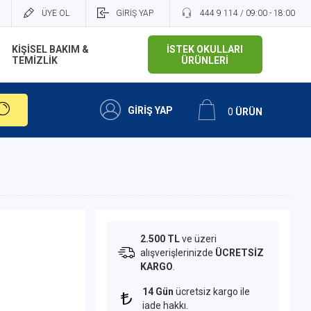
ÜYE OL
GİRİŞ YAP
444 9 114 / 09:00 - 18:00
KİŞİSEL BAKIM &
İSTEK OKULLARI
TEMİZLİK
ÜRÜNLERİ
GİRİŞ YAP
0
ÜRÜN
2.500 TL
ve üzeri
alışverişlerinizde
ÜCRETSİZ
KARGO
.
14 Gün
ücretsiz kargo ile
iade hakkı.