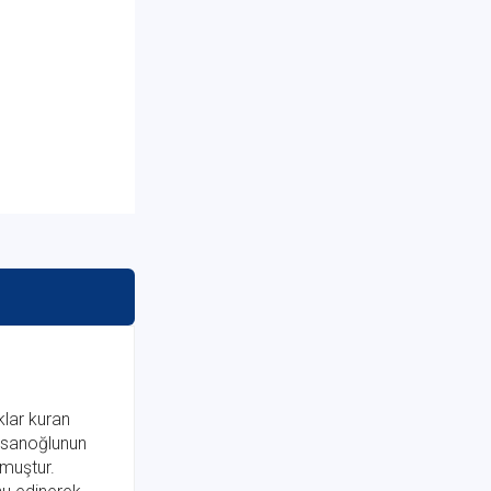
klar kuran
İnsanoğlunun
lmuştur.