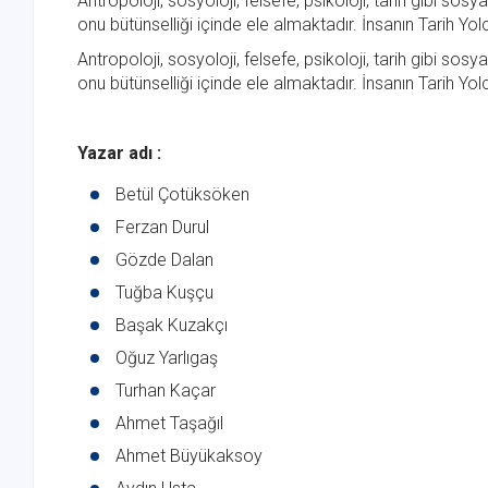
Antropoloji, sosyoloji, felsefe, psikoloji, tarih gibi so
onu bütünselliği içinde ele almaktadır. İnsanın Tarih Yol
Antropoloji, sosyoloji, felsefe, psikoloji, tarih gibi so
onu bütünselliği içinde ele almaktadır. İnsanın Tarih Yol
Yazar adı :
Betül Çotüksöken
Ferzan Durul
Gözde Dalan
Tuğba Kuşçu
Başak Kuzakçı
Oğuz Yarlıgaş
Turhan Kaçar
Ahmet Taşağıl
Ahmet Büyükaksoy