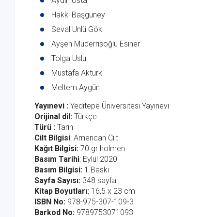
Aydın Usta
Hakkı Başgüney
Seval Ünlü Gök
Ayşen Müderrisoğlu Esiner
Tolga Uslu
Mustafa Aktürk
Meltem Aygün
Yayınevi :
Yeditepe Üniversitesi Yayınevi
Or
ijinal dil:
Türkçe
Türü :
Tarih
Cilt Bilgisi
: American Cilt
Kağıt Bilgisi:
70 gr holmen
Basım Tarihi
: Eylül 2020
Basım Bilgisi:
1.Baskı
Sayfa Sayısı:
348 sayfa
Kitap Boyutları:
16,5 x 23 cm
ISBN No:
978-975-307-109-3
Barkod No:
9789753071093