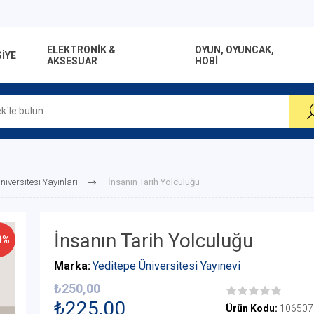
ELEKTRONİK &
OYUN, OYUNCAK,
İYE
AKSESUAR
HOBİ
niversitesi Yayınları
İnsanın Tarih Yolculuğu
İnsanın Tarih Yolculuğu
0%
Marka:
Yeditepe Üniversitesi Yayınevi
₺250,00
₺225,00
Ürün Kodu:
106507