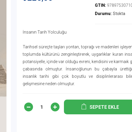
GTIN:
9789753071
Durumu:
Stokta
İnsanın Tarih Yolculuğu
Tarihsel süreçte taşları yontan, toprağı ve madenleri işleyen
toplumda kültürünü zenginleştirerek, uygarlıklar kuran in
potansiyelle, içinde var olduğu evreni, kendisini ve karmaık 
çabasında olmuştur. İnsanoğlunun bu çabayla ürettiği 
insanlık tarihi gibi çok boyutlu ve disiplinlerarası bil
gelişmesine neden olmuştur.
SEPETE EKLE