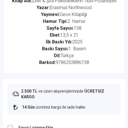
Kitap Adı:
Zihin & Şifa Psikedeliklerin Tıbbi Potansiyeli
Yazar:
Erasmus Northwood
Yayınevi:
Gece Kitaplığı
Hamur Tipi:
2. Hamur
Sayfa Sayısı:
158
Ebat:
13,5 x 21
İlk Baskı Yılı:
2025
Baskı Sayısı:
1. Basım
Dil:
Türkçe
Barkod:
9786253886738
2.500 TL
ve üzeri alışverişlerinizde
ÜCRETSİZ
KARGO
.
14 Gün
ücretsiz kargo ile iade hakkı.