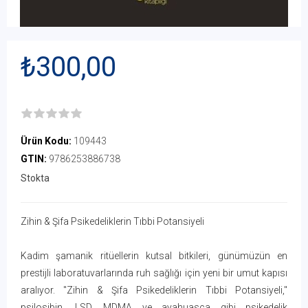
₺300,00
Ürün Kodu:
109443
GTIN:
9786253886738
Stokta
Zihin & Şifa Psikedeliklerin Tıbbi Potansiyeli
Kadim şamanik ritüellerin kutsal bitkileri, günümüzün en
prestijli laboratuvarlarında ruh sağlığı için yeni bir umut kapısı
aralıyor. "Zihin & Şifa Psikedeliklerin Tıbbi Potansiyeli,"
psilosibin, LSD, MDMA ve ayahuasca gibi psikedelik