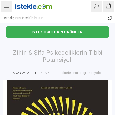
İSTEK OKULLARI ÜRÜNLERİ
Zihin & Şifa Psikedeliklerin Tıbbi
Potansiyeli
ANA SAYFA
KİTAP
Felsefe - Psikoloji - Sosyoloji