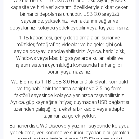
WD Elements 1 TB USB 3.0 Harici Disk Siyah, yüksek
kapasite ve hızlı veri aktarımı özellikleriyle dikkat çeken
bir harici depolama ürünüdür. USB 3.0 arayüzü
sayesinde, yüksek hızlı veri aktarımı sağlar ve
dosyalarınızı kolayca yedekleyebilir veya taşıyabilirsiniz.
1 TB kapasitesi, geniş depolama alanı sunar ve
müzikler, fotoğraflar, videolar ve belgeler gibi çok
sayıda dosyayı depolayabilirsiniz. Ayrıca, harici disk,
Windows veya Mac bilgisayarlarda kullanılabilir ve
işletim sistemi uyumluluğu konusunda herhangi bir
sorun yaşamazsınız.
WD Elements 1 TB USB 3.0 Harici Disk Siyah, kompakt
ve taşınabilir bir tasarıma sahiptir ve 2.5 inç form
faktörü sayesinde kolayca yanınızda taşıyabilirsiniz.
Ayrıca, güç kaynağına ihtiyaç duymadan USB bağlantısı
üzerinden çalıştığı için, ekstra bir kablo veya adaptör
taşımanıza gerek yoktur.
Bu harici disk, WD Discovery yazılımı sayesinde kolayca
yedekleme, veri koruma ve sürücü ayarları gibi işlemleri