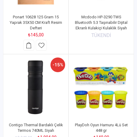
Ponart 10628 125 Gram 15
Mcdodo HP-3290 TWS
Yaprak 35X50 CM Kraft Resim
Bluetooth 5.3 Taşınabilir Dijital
Defteri
Ekranlı Kulakiçi Kulaklık Siyah
₺145,00
TÜKENDİ
-15%
Contigo Thermal Bardaklı Çelik
PlayDoh Oyun Hamuru 4Lü Set
Termos 740ML Siyah
448 gr