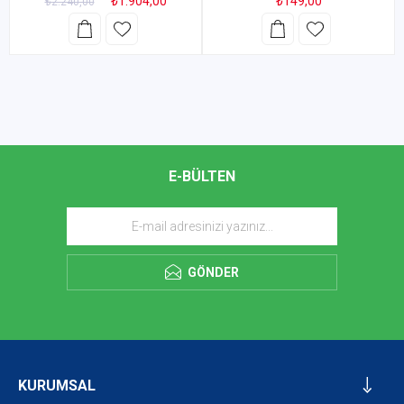
₺1.904,00
₺149,00
₺2.240,00
E-BÜLTEN
GÖNDER
KURUMSAL