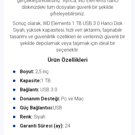
gerçekleştirebilirsiniz. Ayrıca, WD Elements harici
diskinizdeki tüm dosyaları güvenli bir şekilde
şifreleyebilirsiniz.
Sonuç olarak, WD Elements 1 TB USB 3.0 Harici Disk
Siyah, yüksek kapasitesi, hızlı veri aktarımı, taşınabilir
tasarımı ve güvenilirlik özellikleri ile verilerinizi güvenli bir
şekilde depolamak veya taşımak için ideal bir
seçenektir.
Ürün Özellikleri
Boyut:
2,5 inç
Kapasite:
1 TB
Bağlantı:
USB 3.0
Donanım Desteği:
Pc ve Mac
Güç Bağlantısı:
USB
Renk:
Siyah
Garanti Süresi (ay):
24