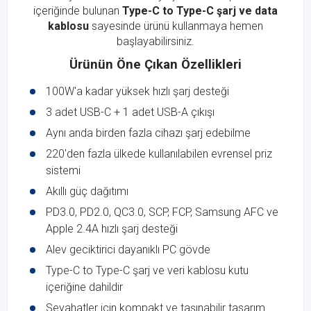
içeriğinde bulunan
Type-C to Type-C şarj ve data
kablosu
sayesinde ürünü kullanmaya hemen
başlayabilirsiniz.
Ürünün Öne Çıkan Özellikleri
100W'a kadar yüksek hızlı şarj desteği
3 adet USB-C + 1 adet USB-A çıkışı
Aynı anda birden fazla cihazı şarj edebilme
220'den fazla ülkede kullanılabilen evrensel priz
sistemi
Akıllı güç dağıtımı
PD3.0, PD2.0, QC3.0, SCP, FCP, Samsung AFC ve
Apple 2.4A hızlı şarj desteği
Alev geciktirici dayanıklı PC gövde
Type-C to Type-C şarj ve veri kablosu kutu
içeriğine dahildir
Seyahatler için kompakt ve taşınabilir tasarım