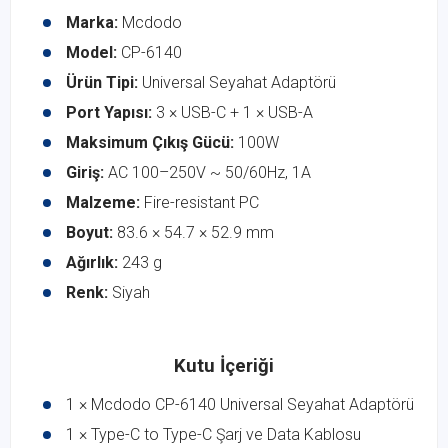
Marka:
Mcdodo
Model:
CP-6140
Ürün Tipi:
Universal Seyahat Adaptörü
Port Yapısı:
3 × USB-C + 1 × USB-A
Maksimum Çıkış Gücü:
100W
Giriş:
AC 100–250V ~ 50/60Hz, 1A
Malzeme:
Fire-resistant PC
Boyut:
83.6 × 54.7 × 52.9 mm
Ağırlık:
243 g
Renk:
Siyah
Kutu İçeriği
1 × Mcdodo CP-6140 Universal Seyahat Adaptörü
1 × Type-C to Type-C Şarj ve Data Kablosu