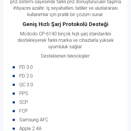
priz sistemi sayesinde farklı priz dönüştürücüler taşıma
ihtiyacını azaltır. İş seyahatleri, tatiller ve uluslararası
kullanımlar için pratik bir çözüm sunar.
Geniş Hızlı Şarj Protokolü Desteği
Mcdodo CP-6140 birçok hızlı şarj standardını
destekleyerek farklı marka ve cihazlarla yüksek
uyumluluk sağlar.
Desteklenen teknolojiler:
PD 3.0
PD 2.0
QC 3.0
PPS
SCP
FCP
Samsung AFC
Apple 2.4A