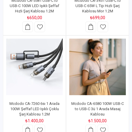
Mcdodo CA-5581 USB-C to
Mcdodo CA-3451 USB-C to
USB-C 100W LED Işıklı Şeffaf
USB-C 65W L Tip Hızlı Şarj
Hızlı Şarj Kablosu 1.2M
Kablosu Mor 1.2M
₺650,00
₺699,00
Mcdodo CA-7260 6sı 1 Arada
Mcdodo CA-6580 100W USB-C
100W Şeffaf LED Işıklı Çoklu
to USB-C 3ü 1 Arada Masaj
Şarj Kablosu 1.2M
Kablosu
₺1.400,00
₺1.500,00