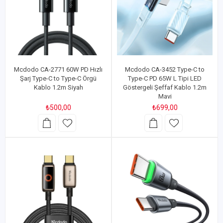
Mcdodo CA-2771 60W PD Hızlı
Mcdodo CA-3452 Type-C to
Şarj Type-C to Type-C Örgü
Type-C PD 65W L Tipi LED
Kablo 1.2m Siyah
Göstergeli Şeffaf Kablo 1.2m
Mavi
₺500,00
₺699,00