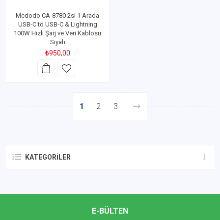
Mcdodo CA-8780 2si 1 Arada
USB-C to USB-C & Lightning
100W Hızlı Şarj ve Veri Kablosu
Siyah
₺950,00
1
2
3
KATEGORILER
E-BÜLTEN