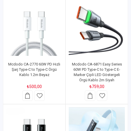
Mcdodo CA-2770 60W PD Hızlı
Mcdodo CA-6871 Easy Series
Şarj Type-C to Type-C Örgü
60W PD Type-C to Type-C E-
Kablo 1.2m Beyaz
Marker Çipli LED Göstergeli
Örgü Kablo 2m Siyah
₺500,00
₺759,00