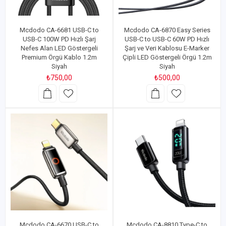
Mcdodo CA-6681 USB-C to
Mcdodo CA-6870 Easy Series
USB-C 100W PD Hızlı Şarj
USB-C to USB-C 60W PD Hızlı
Nefes Alan LED Göstergeli
Şarj ve Veri Kablosu E-Marker
Premium Örgü Kablo 1.2m
Çipli LED Göstergeli Örgü 1.2m
Siyah
Siyah
₺750,00
₺500,00
Mcdodo CA-6670 USB-C to
Mcdodo CA-8810 Type-C to