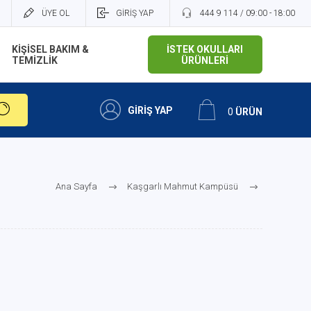
ÜYE OL
GİRİŞ YAP
444 9 114 / 09:00 - 18:00
KİŞİSEL BAKIM &
İSTEK OKULLARI
TEMİZLİK
ÜRÜNLERİ
GİRİŞ YAP
0
ÜRÜN
Ana Sayfa
Kaşgarlı Mahmut Kampüsü
lı Mahmut | Lisesi
Kaşgarlı Mahmut | Anadolu Lisesi
Kaşgarlı Mahmut | Anadolu Lisesi 9.Sınıf