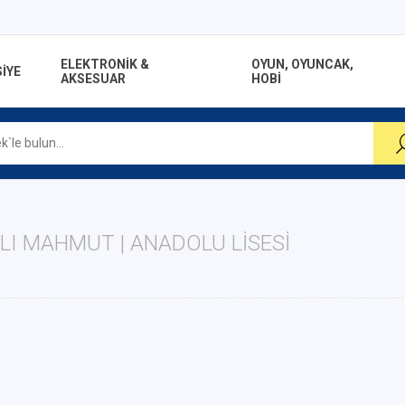
ELEKTRONİK &
OYUN, OYUNCAK,
İYE
AKSESUAR
HOBİ
I MAHMUT | ANADOLU LISESI
Kaşgar