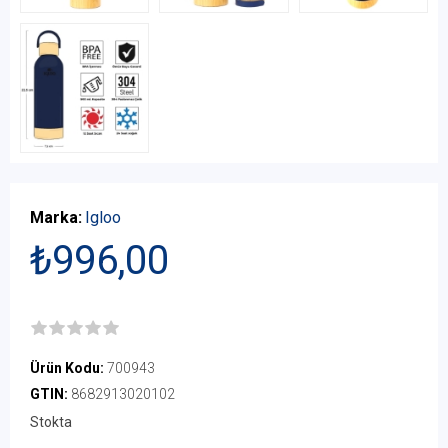
Marka:
Igloo
₺996,00
Ürün Kodu:
700943
GTIN:
8682913020102
Stokta