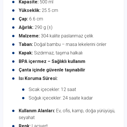
Kapasite:
500 ml
Yükseklik:
25.5 cm
Çap:
6.6 cm
Ağırlık:
290 g (±)
Malzeme:
304 kalite paslanmaz çelik
Taban:
Doğal bambu – masa lekelerini önler
Kapak:
Sızdırmaz, taşıma halkalı
BPA içermez – Sağlıklı kullanım
Çanta içinde güvenle taşınabilir
Isı Koruma Süresi:
Sıcak içecekler: 12 saat
Soğuk içecekler: 24 saate kadar
Kullanım Alanları:
Ev, ofis, kamp, doğa yürüyüşü,
seyahat
Renk:
Lacivert