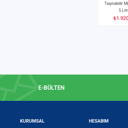
Taşınabilir M
5 Lit
₺1.92
E-BÜLTEN
KURUMSAL
HESABIM