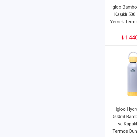
Igloo Bambo
Kaşıklı 500
Yemek Termo
₺1.44
Igloo Hydr
500ml Bamb
ve Kapakl
Termos Dum