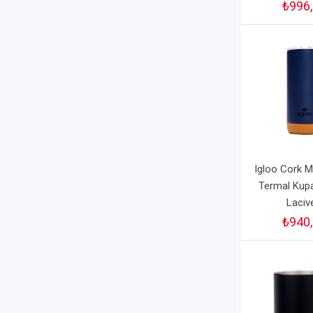
₺996
Igloo Cork 
Termal Kup
Laciv
₺940