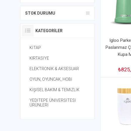
STOK DURUMU
KATEGORILER
Igloo Park
Paslanmaz Çe
KİTAP
Kupa 
KIRTASİYE
ELEKTRONİK & AKSESUAR
₺825
OYUN, OYUNCAK, HOBİ
KİŞİSEL BAKIM & TEMİZLİK
YEDİTEPE ÜNİVERSİTESİ
ÜRÜNLERİ