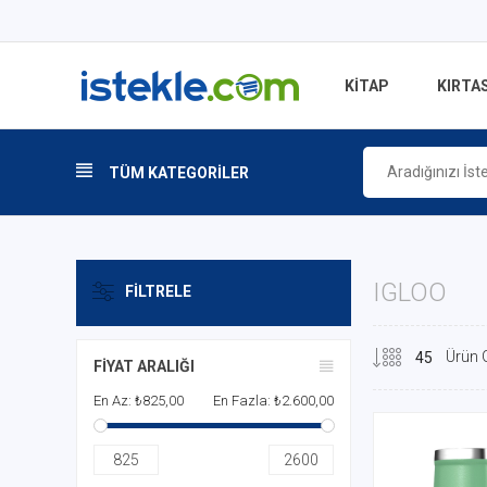
KİTAP
KIRTAS
TÜM KATEGORİLER
IGLOO
FILTRELE
Ürün 
FIYAT ARALIĞI
En Az:
₺825,00
En Fazla:
₺2.600,00
825
2600