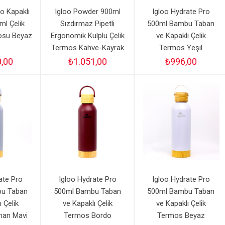
o Kapaklı
Igloo Powder 900ml
Igloo Hydrate Pro
 ml Çelik
Sızdırmaz Pipetli
500ml Bambu Taban
su Beyaz
Ergonomik Kulplu Çelik
ve Kapaklı Çelik
Termos Kahve-Kayrak
Termos Yeşil
0,00
₺1.051,00
₺996,00
ate Pro
Igloo Hydrate Pro
Igloo Hydrate Pro
u Taban
500ml Bambu Taban
500ml Bambu Taban
ı Çelik
ve Kapaklı Çelik
ve Kapaklı Çelik
an Mavi
Termos Bordo
Termos Beyaz