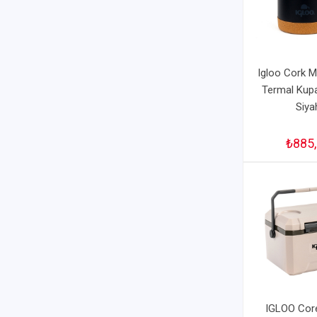
Igloo Cork 
Termal Kup
Siya
₺885
IGLOO Co