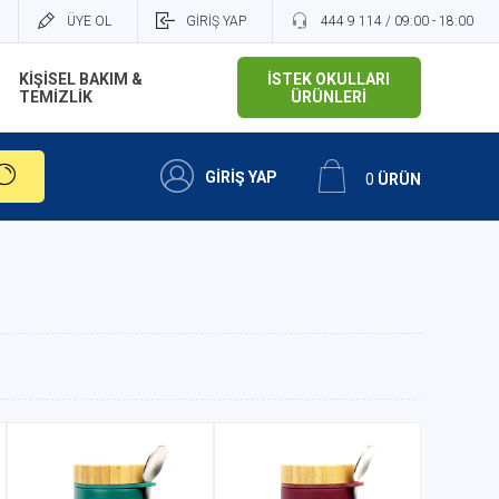
ÜYE OL
GİRİŞ YAP
444 9 114 / 09:00 - 18:00
KİŞİSEL BAKIM &
İSTEK OKULLARI
TEMİZLİK
ÜRÜNLERİ
GİRİŞ YAP
0
ÜRÜN