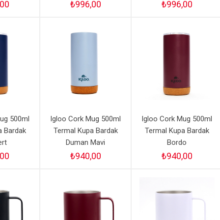
,00
₺996,00
₺996,00
Mug 500ml
Igloo Cork Mug 500ml
Igloo Cork Mug 500ml
a Bardak
Termal Kupa Bardak
Termal Kupa Bardak
ert
Duman Mavi
Bordo
,00
₺940,00
₺940,00