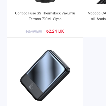
Contigo Fuse SS Thermalock Vakumlu
Mcdodo CA-
Termos 700ML Siyah
si1 Arada
₺2.241,00
₺2.490,00