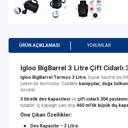
ÜRÜN AÇIKLAMASI
YORUMLAR
Igloo BigBarrel 3 Litre Çift Cidar
Igloo BigBarrel Termos 3 Litre
, büyük hacimli sıvı ih
çeken bir termostur. Özellikle
kampçılar, doğa tutkunl
tercihtir.
3 litrelik dev kapasitesi
ve
çift cidarlı 304 paslan
tutabilir. İç kapağın yanı sıra,
460 ml'lik büyük dış kap
Öne Çıkan Özellikler:
Dev Kapasite – 3 Litre: