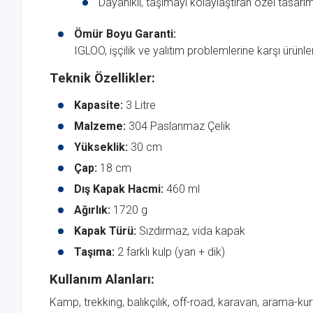
Dayanıklı, taşımayı kolaylaştıran özel tasarı
Ömür Boyu Garanti:
IGLOO, işçilik ve yalıtım problemlerine karşı ürünle
Teknik Özellikler:
Kapasite:
3 Litre
Malzeme:
304 Paslanmaz Çelik
Yükseklik:
30 cm
Çap:
18 cm
Dış Kapak Hacmi:
460 ml
Ağırlık:
1720 g
Kapak Türü:
Sızdırmaz, vida kapak
Taşıma:
2 farklı kulp (yan + dik)
Kullanım Alanları:
Kamp, trekking, balıkçılık, off-road, karavan, arama-kurt