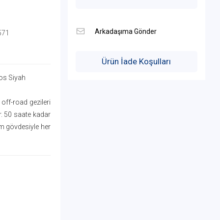
571
Ürün İade Koşulları
mos Siyah
off-road gezileri
r. 50 saate kadar
am gövdesiyle her