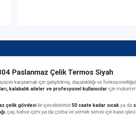
lı 304 Paslanmaz Çelik Termos Siyah
tiyacını karşılamak için geliştirilmiş, dayanıklılığı ve fonksiyonelliği
arı, kalabalık aileler ve profesyonel kullanıcılar
için mükemme
maz çelik gövdesi
ile içeceklerinizi
50 saate kadar sıcak
ya da
ağı
, çay, kahve içimi ya da çorba ve yemek servisi için kase işlevi