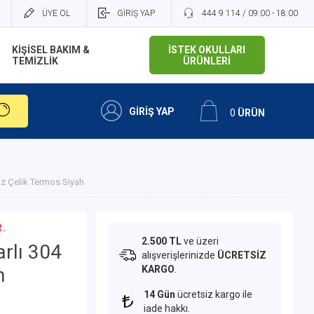
ÜYE OL
GİRİŞ YAP
444 9 114 / 09:00 - 18:00
KİŞİSEL BAKIM &
İSTEK OKULLARI
TEMİZLİK
ÜRÜNLERİ
GİRİŞ YAP
0
ÜRÜN
maz Çelik Termos Siyah
.
2.500 TL
ve üzeri
arlı 304
alışverişlerinizde
ÜCRETSİZ
h
KARGO
.
14 Gün
ücretsiz kargo ile
iade hakkı.