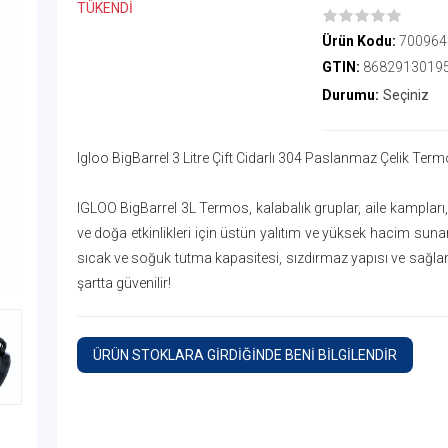
TÜKENDİ
Ürün Kodu:
700964
GTIN:
8682913019
Durumu:
Seçiniz
Igloo BigBarrel 3 Litre Çift Cidarlı 304 Paslanmaz Çelik Ter
IGLOO BigBarrel 3L Termos, kalabalık gruplar, aile kampları, 
ve doğa etkinlikleri için üstün yalıtım ve yüksek hacim suna
sıcak ve soğuk tutma kapasitesi, sızdırmaz yapısı ve sağl
şartta güvenilir!
ÜRÜN STOKLARA GİRDİĞİNDE BENİ BİLGİLENDİR