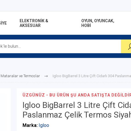
ELEKTRONİK &
OYUN, OYUNCAK,
İYE
AKSESUAR
HOBİ
Mataralar ve Termoslar
Igloo BigBarrel 3 Litre Çift Cidarlı 304 Paslan
ÜZGÜNÜZ - BU ÜRÜN ŞU ANDA SATIŞTA DEĞILDIR
Igloo BigBarrel 3 Litre Çift Cid
Paslanmaz Çelik Termos Siya
Marka:
Igloo