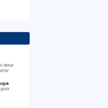
yle dikkat
l bir
soğuk
 görür.