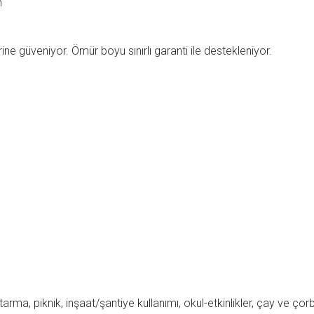
m
rine güveniyor. Ömür boyu sınırlı garanti ile destekleniyor.
arma, piknik, inşaat/şantiye kullanımı, okul-etkinlikler, çay ve çor