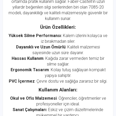
ortamda pratik kullanım sağlar. Faber-Castell’in uzun
yıllardır beğenilen silgi serilerinden biri olan 7085-20
modeli, dayanıklılığı ve kaliteli malzemesiyle güvenilir bir
kullanım sunar.
Ürün Özellikleri:
Yüksek Silme Performansı
: Kalem izlerini kolayca ve
iz bırakmadan siler.
Dayanıklı ve Uzun Ömürlü
: Kaliteli malzemesi
sayesinde uzun süre dayanır.
Hassas Kullanım
: Kağıda zarar vermeden temiz bir
silme sağlar.
Ergonomik Tasarım
: Kolay tutuş sağlayan kompakt
yapıya sahiptir.
PVC İçermez
: Çevre dostu ve sağlığa zararsız bir silgi.
Kullanım Alanları:
Okul ve Ofis Malzemesi
: Öğrenciler, öğretmenler ve
profesyoneller için ideal.
Sanat Çalışmaları
: Eskiz ve çizim düzeltmelerinde
mükemmel bir yardımcı.