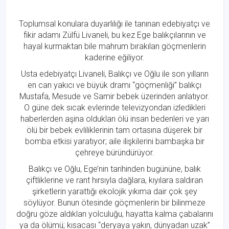
Toplumsal konulara duyarlılığı ile tanınan edebiyatçı ve
fikir adamı Zülfü Livaneli, bu kez Ege balıkçılarının ve
hayal kurmaktan bile mahrum bırakılan göçmenlerin
kaderine eğiliyor.
Usta edebiyatçı Livaneli, Balıkçı ve Oğlu ile son yılların
en can yakıcı ve büyük dramı “göçmenliği” balıkçı
Mustafa, Mesude ve Samir bebek üzerinden anlatıyor.
O güne dek sıcak evlerinde televizyondan izledikleri
haberlerden aşina oldukları ölü insan bedenleri ve yarı
ölü bir bebek evliliklerinin tam ortasına düşerek bir
bomba etkisi yaratıyor; aile ilişkilerini bambaşka bir
çehreye büründürüyor.
Balıkçı ve Oğlu, Ege’nin tarihinden bugününe, balık
çiftliklerine ve rant hırsıyla dağlara, kıyılara saldıran
şirketlerin yarattığı ekolojik yıkıma dair çok şey
söylüyor. Bunun ötesinde göçmenlerin bir bilinmeze
doğru göze aldıkları yolculuğu, hayatta kalma çabalarını
ya da ölümü; kısacası “deryaya yakın, dünyadan uzak”