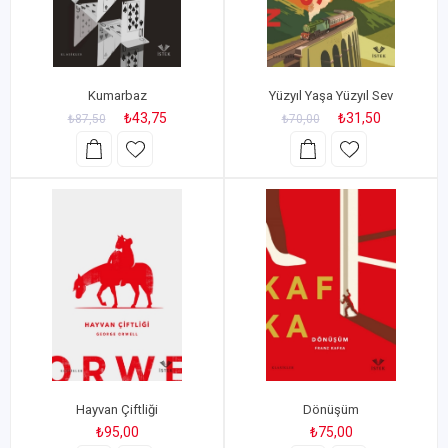
Kumarbaz
Yüzyıl Yaşa Yüzyıl Sev
₺43,75
₺31,50
₺87,50
₺70,00
Hayvan Çiftliği
Dönüşüm
₺95,00
₺75,00