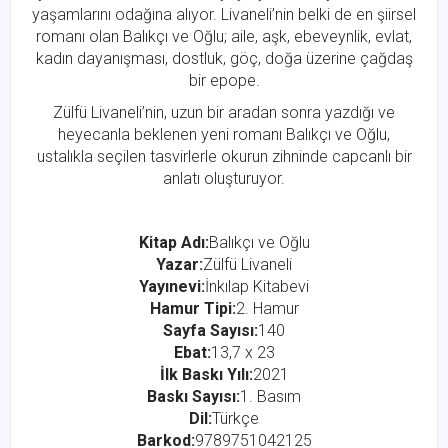
yaşamlarını odağına alıyor. Livaneli’nin belki de en şiirsel
romanı olan Balıkçı ve Oğlu; aile, aşk, ebeveynlik, evlat,
kadın dayanışması, dostluk, göç, doğa üzerine çağdaş
bir epope.
Zülfü Livaneli’nin, uzun bir aradan sonra yazdığı ve
heyecanla beklenen yeni romanı Balıkçı ve Oğlu,
ustalıkla seçilen tasvirlerle okurun zihninde capcanlı bir
anlatı oluşturuyor.
Kitap Adı:
Balıkçı ve Oğlu
Yazar:
Zülfü Livaneli
Yayınevi:
İnkılap Kitabevi
Hamur Tipi:
2. Hamur
Sayfa Sayısı:
140
Ebat:
13,7 x 23
İlk Baskı Yılı:
2021
Baskı Sayısı:
1. Basım
Dil:
Türkçe
Barkod:
9789751042125