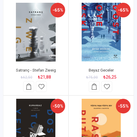
-65%
-65%
Satranç - Stefan Zweig
Beyaz Geceler
₺21,88
₺26,25
₺62,50
₺75,00
-50%
-55%