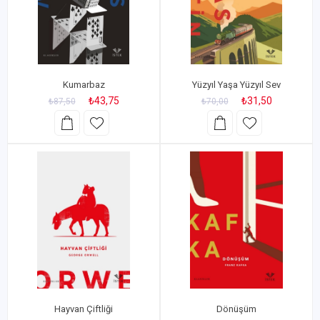
Kumarbaz
Yüzyıl Yaşa Yüzyıl Sev
₺43,75
₺31,50
₺87,50
₺70,00
Hayvan Çiftliği
Dönüşüm