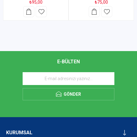
₺95,00
₺75,00
E-BÜLTEN
GÖNDER
KURUMSAL