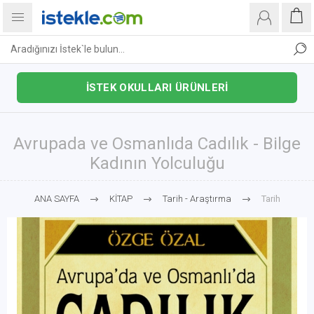
İSTEK OKULLARI ÜRÜNLERİ
Avrupada ve Osmanlıda Cadılık - Bilge
Kadının Yolculuğu
ANA SAYFA
KİTAP
Tarih - Araştırma
Tarih