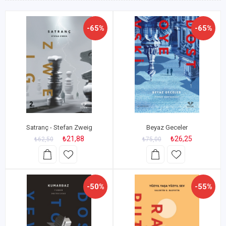
-65%
-65%
Satranç - Stefan Zweig
Beyaz Geceler
₺21,88
₺26,25
₺62,50
₺75,00
-50%
-55%