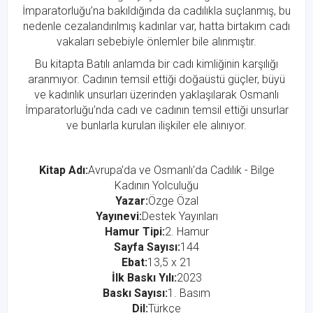
İmparatorluğu’na bakıldığında da cadılıkla suçlanmış, bu
nedenle cezalandırılmış kadınlar var, hatta birtakım cadı
vakaları sebebiyle önlemler bile alınmıştır.
Bu kitapta Batılı anlamda bir cadı kimliğinin karşılığı
aranmıyor. Cadının temsil ettiği doğaüstü güçler, büyü
ve kadınlık unsurları üzerinden yaklaşılarak Osmanlı
İmparatorluğu’nda cadı ve cadının temsil ettiği unsurlar
ve bunlarla kurulan ilişkiler ele alınıyor.
Kitap Adı:
Avrupa'da ve Osmanlı'da Cadılık - Bilge
Kadının Yolculuğu
Yazar:
Özge Özal
Yayınevi:
Destek Yayınları
Hamur Tipi:
2. Hamur
Sayfa Sayısı:
144
Ebat:
13,5 x 21
İlk Baskı Yılı:
2023
Baskı Sayısı:
1. Basım
Dil:
Türkçe