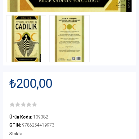
₺200,00
Ürün Kodu:
109382
GTIN:
9786254419973
Stokta