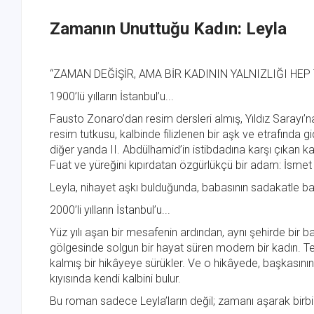
Zamanın Unuttuğu Kadın: Leyla
“ZAMAN DEĞİŞİR, AMA BİR KADININ YALNIZLIĞI HEP 
1900’lü yılların İstanbul’u...
Fausto Zonaro’dan resim dersleri almış, Yıldız Sarayı’
resim tutkusu, kalbinde filizlenen bir aşk ve etrafında g
diğer yanda II. Abdülhamid’in istibdadına karşı çıkan k
Fuat ve yüreğini kıpırdatan özgürlükçü bir adam: İsmet
Leyla, nihayet aşkı bulduğunda, babasının sadakatle b
2000’li yılların İstanbul’u...
Yüz yılı aşan bir mesafenin ardından, aynı şehirde bir baş
gölgesinde solgun bir hayat süren modern bir kadın. T
kalmış bir hikâyeye sürükler. Ve o hikâyede, başkasının
kıyısında kendi kalbini bulur.
Bu roman sadece Leyla’ların değil; zamanı aşarak birbir