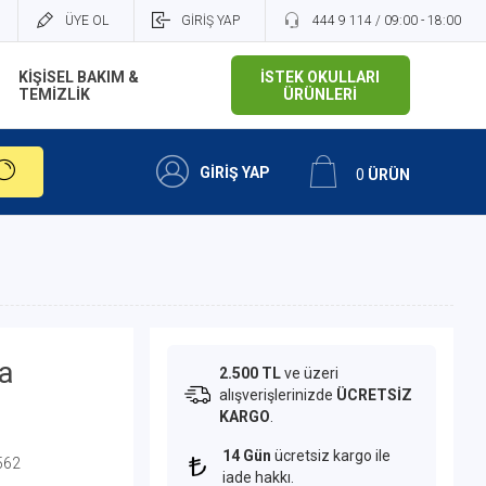
ÜYE OL
GİRİŞ YAP
444 9 114 / 09:00 - 18:00
KİŞİSEL BAKIM &
İSTEK OKULLARI
TEMİZLİK
ÜRÜNLERİ
GİRİŞ YAP
0
ÜRÜN
a
2.500 TL
ve üzeri
alışverişlerinizde
ÜCRETSİZ
KARGO
.
14 Gün
ücretsiz kargo ile
562
iade hakkı.