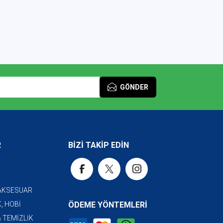
GÖNDER
R
BİZİ TAKİP EDİN
 AKSESUAR
, HOBİ
ÖDEME YÖNTEMLERİ
& TEMİZLİK