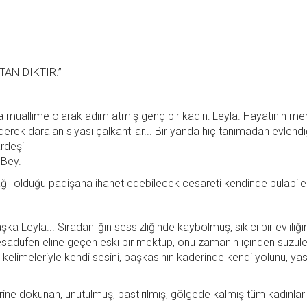
TANIDIKTIR.”
na muallime olarak adım atmış genç bir kadın: Leyla. Hayatının m
iderek daralan siyasi çalkantılar... Bir yanda hiç tanımadan evlendi
ardeşi
 Bey.
ağlı olduğu padişaha ihanet edebilecek cesareti kendinde bulabil
ka Leyla... Sıradanlığın sessizliğinde kaybolmuş, sıkıcı bir evliliği
esadüfen eline geçen eski bir mektup, onu zamanın içinden süzül
 kelimeleriyle kendi sesini, başkasının kaderinde kendi yolunu, yas
ine dokunan, unutulmuş, bastırılmış, gölgede kalmış tüm kadınları