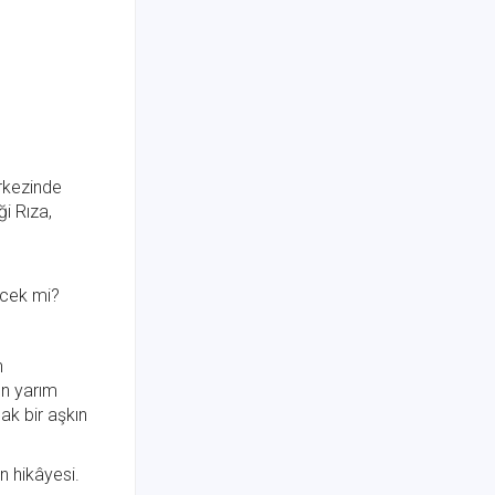
erkezinde
ği Rıza,
ecek mi?
n
en yarım
ak bir aşkın
n hikâyesi.