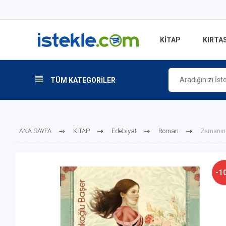
KİTAP
KIRTAS
TÜM KATEGORİLER
ANA SAYFA
KİTAP
Edebiyat
Roman
Zamanın 
-1