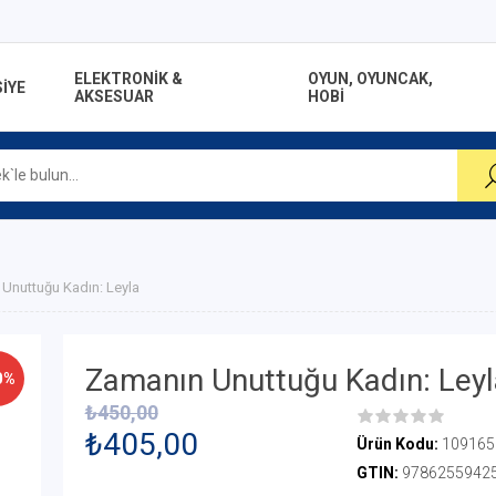
ELEKTRONİK &
OYUN, OYUNCAK,
İYE
AKSESUAR
HOBİ
Unuttuğu Kadın: Leyla
Zamanın Unuttuğu Kadın: Leyl
0%
₺450,00
₺405,00
Ürün Kodu:
109165
GTIN:
9786255942