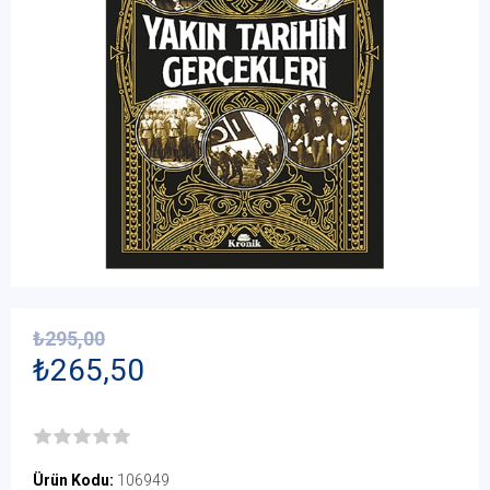
₺295,00
₺265,50
Ürün Kodu:
106949