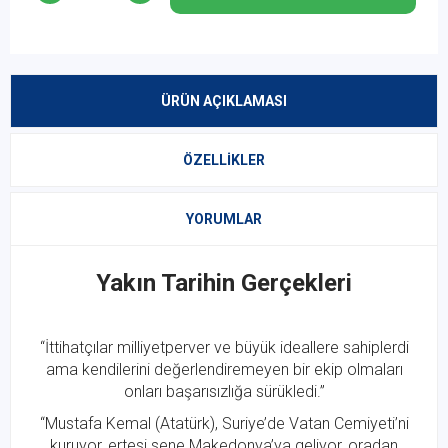
ÜRÜN AÇIKLAMASI
ÖZELLIKLER
YORUMLAR
Yakın Tarihin Gerçekleri
“İttihatçılar milliyetperver ve büyük ideallere sahiplerdi
ama kendilerini değerlendiremeyen bir ekip olmaları
onları başarısızlığa sürükledi.”
“Mustafa Kemal (Atatürk), Suriye’de Vatan Cemiyeti’ni
kuruyor, ertesi sene Makedonya’ya geliyor, oradan