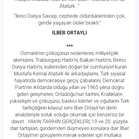
Atatürk…”
“İkinci Dünya Savaşı, cephede öldürdüklerinden çok,
geride yaşayan ölüler bıraktı.”
İLBER ORTAYLI
***
Osmanlı’nın çöküşünün nedenlerini, milliyetçilik
akımlarını, Trablusgarp Harbi’ni, Balkan Harbi’ni, Birinci
Dünya Harbi’ni, küllerinden doğan bir cumhuriyet kuran
Mustafa Kemal Atatürk ile arkadaşlarını, Türk siyasal
hayatında demokrasiye geçiş çabalarını, Demokrat
Parti’nin iktidarda olduğu yılları ve 1965 yılına doğru
giden gelişmeleri, Ortadoğu’nun tarihini, Krallıkların
yükselişini ve çöküşünü, baskıcı liderler ve oğullarını Türk
tarihçiliğinin kılavuz ismi İlber Ortaylı’nın derin
analizleriyle soluk soluğa okumak için benzersiz bir
davet…
YAKIN TARİHİN GERÇEKLERİ,
19 ve 20. yüzyıla
dair tartışılan, gündemden düşmeyen konulara dair İlber
Ortaylı’nın görüşlerini merak edenler için mutlaka