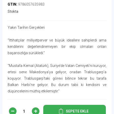
GTIN:
9786057635983
Stokta
Yakın Tarihin Gerçekleri
“İttihatçılar milliyetperver ve büyük ideallere sahiplerdi ama
kendilerini değerlendiremeyen bir ekip olmaları onları
başarısızlığa sürükledi.”
“Mustafa Kemal (Atatürk), Suriye’de Vatan Cemiyeti’ni kuruyor,
ertesi sene Makedonya’ya geliyor, oradan Trablusgarp’a
koşuyor. Trablusgarp’taki görevi bitince tekrar bu tarafa
Balkan Harbi’ne geliyor. Bu durum tabii ki kendisini ve
düşüncelerini müthiş etkilemiştir.”
SEPETE EKLE