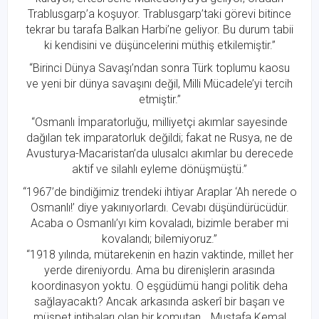
Trablusgarp’a koşuyor. Trablusgarp’taki görevi bitince
tekrar bu tarafa Balkan Harbi’ne geliyor. Bu durum tabii
ki kendisini ve düşüncelerini müthiş etkilemiştir.”
“Birinci Dünya Savaşı’ndan sonra Türk toplumu kaosu
ve yeni bir dünya savaşını değil, Milli Mücadele’yi tercih
etmiştir.”
“Osmanlı İmparatorluğu, milliyetçi akımlar sayesinde
dağılan tek imparatorluk değildi; fakat ne Rusya, ne de
Avusturya-Macaristan’da ulusalcı akımlar bu derecede
aktif ve silahlı eyleme dönüşmüştü.”
“1967’de bindiğimiz trendeki ihtiyar Araplar ‘Ah nerede o
Osmanlı!’ diye yakınıyorlardı. Cevabı düşündürücüdür.
Acaba o Osmanlı’yı kim kovaladı, bizimle beraber mi
kovalandı; bilemiyoruz.”
“1918 yılında, mütarekenin en hazin vaktinde, millet her
yerde direniyordu. Ama bu direnişlerin arasında
koordinasyon yoktu. O eşgüdümü hangi politik deha
sağlayacaktı? Ancak arkasında askerî bir başarı ve
müspet intibaları olan bir komutan… Mustafa Kemal