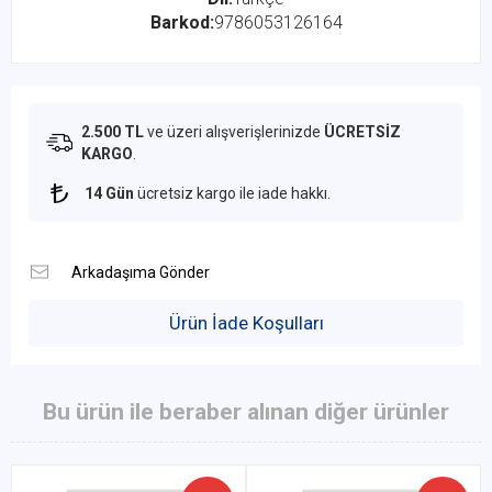
Barkod:
9786053126164
2.500 TL
ve üzeri alışverişlerinizde
ÜCRETSİZ
KARGO
.
14 Gün
ücretsiz kargo ile iade hakkı.
Ürün İade Koşulları
Bu ürün ile beraber alınan diğer ürünler