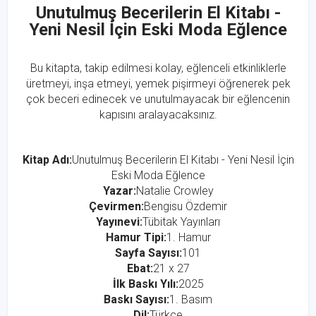
Unutulmuş Becerilerin El Kitabı -
Yeni Nesil İçin Eski Moda Eğlence
Bu kitapta, takip edilmesi kolay, eğlenceli etkinliklerle
üretmeyi, inşa etmeyi, yemek pişirmeyi öğrenerek pek
çok beceri edinecek ve unutulmayacak bir eğlencenin
kapısını aralayacaksınız.
Kitap Adı:
Unutulmuş Becerilerin El Kitabı - Yeni Nesil İçin
Eski Moda Eğlence
Yazar:
Natalie Crowley
Çevirmen:
Bengisu Özdemir
Yayınevi:
Tübitak Yayınları
Hamur Tipi:
1. Hamur
Sayfa Sayısı:
101
Ebat:
21 x 27
İlk Baskı Yılı:
2025
Baskı Sayısı:
1. Basım
Dil:
Türkçe