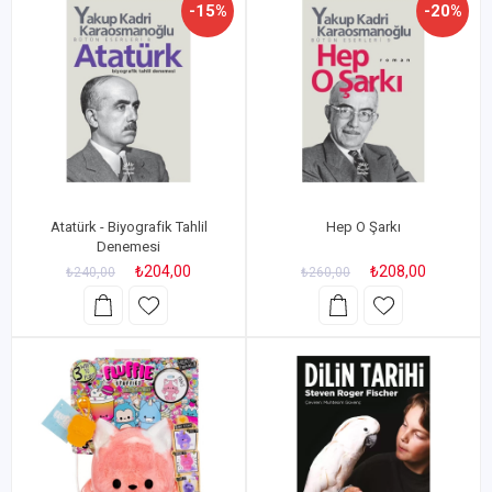
-15%
-20%
Atatürk - Biyografik Tahlil
Hep O Şarkı
Denemesi
₺204,00
₺208,00
₺240,00
₺260,00