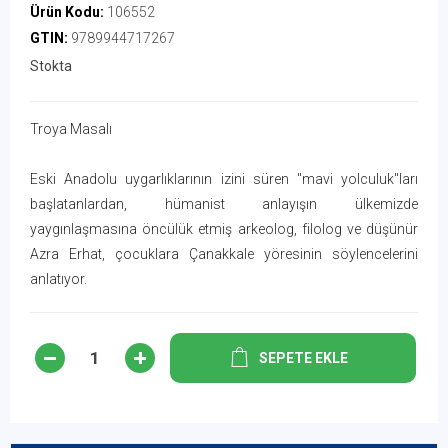
Ürün Kodu:
106552
GTIN:
9789944717267
Stokta
Troya Masalı
Eski Anadolu uygarlıklarının izini süren "mavi yolculuk"ları
başlatanlardan, hümanist anlayışın ülkemizde
yaygınlaşmasına öncülük etmiş arkeolog, filolog ve düşünür
Azra Erhat, çocuklara Çanakkale yöresinin söylencelerini
anlatıyor.
SEPETE EKLE