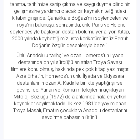
tanıma, tarihimize sahip çıkma ve saygı duyma bilincinin
gelişmesine yardımcı olacak bir kaynak niteliğindeki
kitabın girişinde, Çanakkale Boğazı'nın söylenceleri ve
Troya'nın bulunuşu; sonrasında, ünlü Paris ve Helene
söylencesiyle başlayan destan bölümü yer alıyor. Kitap,
2000 yılında kaybettiğimiz usta karikatürcümüz Ferruh
Doğan'ın özgün desenleriyle bezeli.
Ünlü Anadolulu tarihçi ve ozan Homeros'un İlyada
destanında on yıl sürdüğü anlatılan Troya Savaşı
filmlere konu olmuş, hakkında pek çok kitap yazılmıştır.
Azra Erhat'ın, Homeros'un ünlü İlyada ve Odysseia
destanlarının ozan A. Kadir'le birlikte yaptığı şiirsel
çevirisi de, Yunan ve Roma mitolojilerini açıklayan
Mitoloji Sözlüğü (1972) de alanlarında hâlâ en yetkin
kaynaklar sayılmaktadır. İlk kez 1981'de yayımlanan
Troya Masalı, Erhat'ın çocuklara Anadolu destanlarını
sevdirme çabasının ürünü.