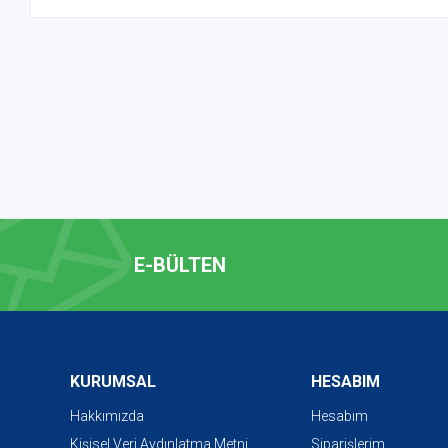
E-BÜLTEN
KURUMSAL
HESABIM
Hakkımızda
Hesabım
Kişisel Veri Aydınlatma Metni
Siparişlerim