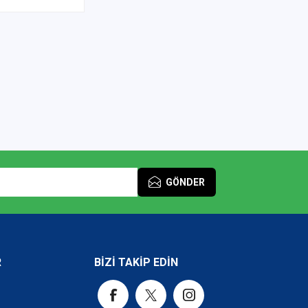
GÖNDER
R
BİZİ TAKİP EDİN