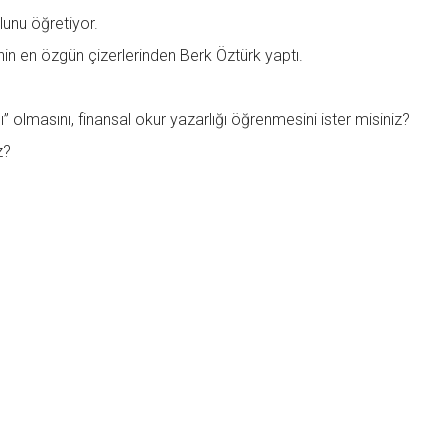
lunu öğretiyor.
ye’nin en özgün çizerlerinden Berk Öztürk yaptı.
olmasını, finansal okur yazarlığı öğrenmesini ister misiniz?
z?