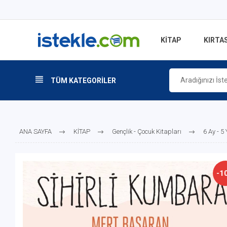
KİTAP
KIRTAS
TÜM KATEGORİLER
ANA SAYFA
KİTAP
Gençlik - Çocuk Kitapları
6 Ay - 5
-1