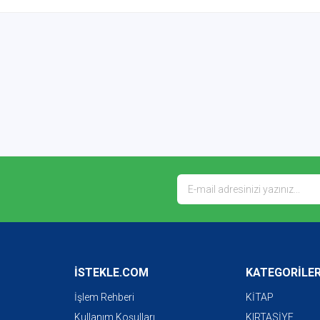
İSTEKLE.COM
KATEGORİLE
İşlem Rehberi
KİTAP
Kullanım Koşulları
KIRTASİYE