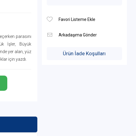
geçerken parasını
ük İşler, Büyük
ünde yer alan, yüz
Ürün İade Koşulları
lar için yazdı.