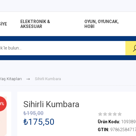
ELEKTRONİK &
OYUN, OYUNCAK,
İYE
AKSESUAR
HOBİ
 Yaş Kitapları
Sihirli Kumbara
Sihirli Kumbara
0%
₺195,00
₺175,50
Ürün Kodu:
109389
GTIN:
9786258471