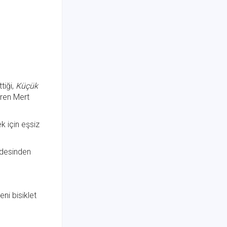
tiği,
Küçük
tiren Mert
k için eşsiz
edesinden
ni bisiklet