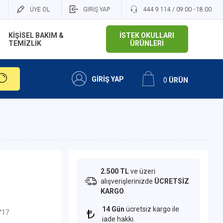
ÜYE OL
GİRİŞ YAP
444 9 114 / 09:00 - 18:00
KİŞİSEL BAKIM &
İSTEK OKULLARI
TEMİZLİK
ÜRÜNLERİ
GİRİŞ YAP
0
ÜRÜN
2.500 TL
ve üzeri
alışverişlerinizde
ÜCRETSİZ
KARGO
.
14 Gün
ücretsiz kargo ile
717
iade hakkı.