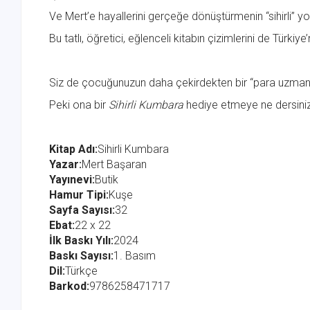
Ve Mert’e hayallerini gerçeğe dönüştürmenin “sihirli” yo
Bu tatlı, öğretici, eğlenceli kitabın çizimlerini de Türki
Siz de çocuğunuzun daha çekirdekten bir “para uzmanı” 
Peki ona bir
Sihirli Kumbara
hediye etmeye ne dersini
Kitap Adı:
Sihirli Kumbara
Yazar:
Mert Başaran
Yayınevi:
Butik
Hamur Tipi:
Kuşe
Sayfa Sayısı:
32
Ebat:
22 x 22
İlk Baskı Yılı:
2024
Baskı Sayısı:
1. Basım
Dil:
Türkçe
Barkod:
9786258471717