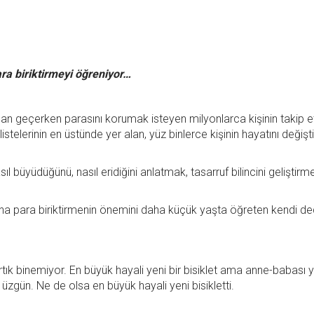
ara biriktirmeyi öğreniyor…
an geçerken parasını korumak isteyen milyonlarca kişinin takip et
listelerinin en üstünde yer alan, yüz binlerce kişinin hayatını değiş
büyüdüğünü, nasıl eridiğini anlatmak, tasarruf bilincini geliştirme
 ona para biriktirmenin önemini daha küçük yaşta öğreten kendi d
rtık binemiyor. En büyük hayali yeni bir bisiklet ama anne-babası ye
üzgün. Ne de olsa en büyük hayali yeni bisikletti.