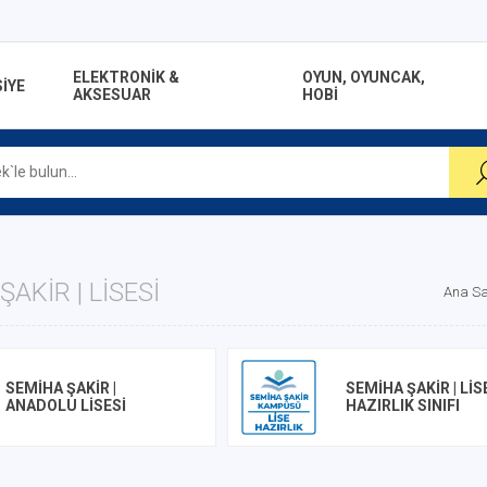
ELEKTRONİK &
OYUN, OYUNCAK,
İYE
AKSESUAR
HOBİ
ŞAKIR | LISESI
Ana Sa
SEMIHA ŞAKIR |
SEMIHA ŞAKIR | LIS
ANADOLU LISESI
HAZIRLIK SINIFI