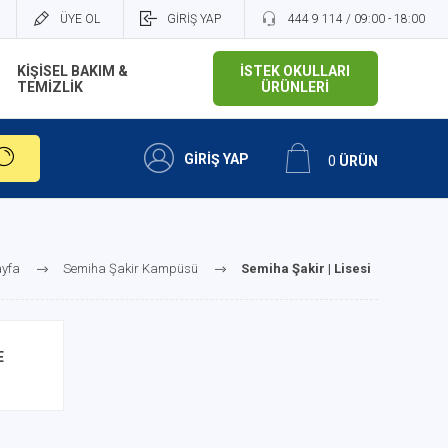
ÜYE OL
GİRİŞ YAP
444 9 114 / 09:00 - 18:00
KİŞİSEL BAKIM &
İSTEK OKULLARI
TEMİZLİK
ÜRÜNLERİ
GİRİŞ YAP
0
ÜRÜN
yfa
Semiha Şakir Kampüsü
Semiha Şakir | Lisesi
E