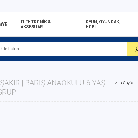
ELEKTRONİK &
OYUN, OYUNCAK,
İYE
AKSESUAR
HOBİ
ŞAKIR | BARIŞ ANAOKULU 6 YAŞ
Ana Sayfa
GRUP