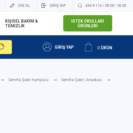
ÜYE OL
GİRİŞ YAP
444 9 114 / 09:00 - 18:00
KİŞİSEL BAKIM &
İSTEK OKULLARI
TEMİZLİK
ÜRÜNLERİ
GİRİŞ YAP
0
ÜRÜN
Semiha Şakir Kampüsü
Semiha Şakir | Anaokulu
Semiha Şakir | Barış Anaokulu 6 Yaş Büyük Grup