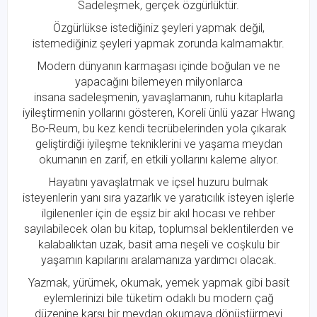
Sadeleşmek, gerçek özgürlüktür.
Özgürlükse istediğiniz şeyleri yapmak değil,
istemediğiniz şeyleri yapmak zorunda kalmamaktır.
Modern dünyanın karmaşası içinde boğulan ve ne
yapacağını bilemeyen milyonlarca
insana sadeleşmenin, yavaşlamanın, ruhu kitaplarla
iyileştirmenin yollarını gösteren, Koreli ünlü yazar Hwang
Bo-Reum, bu kez kendi tecrübelerinden yola çıkarak
geliştirdiği iyileşme tekniklerini ve yaşama meydan
okumanın en zarif, en etkili yollarını kaleme alıyor.
Hayatını yavaşlatmak ve içsel huzuru bulmak
isteyenlerin yanı sıra yazarlık ve yaratıcılık isteyen işlerle
ilgilenenler için de eşsiz bir akıl hocası ve rehber
sayılabilecek olan bu kitap, toplumsal beklentilerden ve
kalabalıktan uzak, basit ama neşeli ve coşkulu bir
yaşamın kapılarını aralamanıza yardımcı olacak.
Yazmak, yürümek, okumak, yemek yapmak gibi basit
eylemlerinizi bile tüketim odaklı bu modern çağ
düzenine karşı bir meydan okumaya dönüştürmeyi