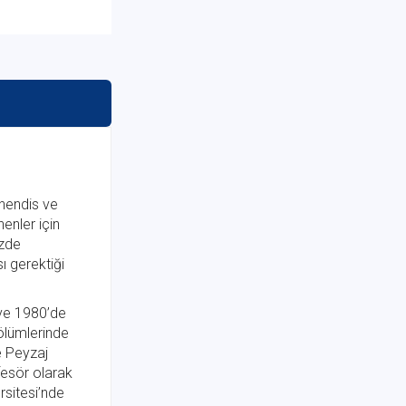
ühendis ve
nenler için
üzde
ı gerektiği
 ve 1980’de
ölümlerinde
e Peyzaj
fesör olarak
rsitesi’nde