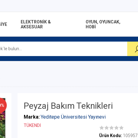
ELEKTRONİK &
OYUN, OYUNCAK,
İYE
AKSESUAR
HOBİ
i
Peyzaj Bakım Teknikleri
0%
Marka:
Yeditepe Üniversitesi Yayınevi
TÜKENDİ
Ürün Kodu:
105957