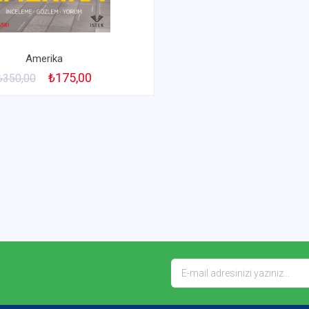
Amerika
₺175,00
₺350,00