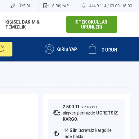
ÜYE OL
GİRİŞ YAP
444 9 114 / 09:00 - 18:00
KİŞİSEL BAKIM &
İSTEK OKULLARI
TEMİZLİK
ÜRÜNLERİ
GİRİŞ YAP
0
ÜRÜN
2.500 TL
ve üzeri
alışverişlerinizde
ÜCRETSİZ
KARGO
.
14 Gün
ücretsiz kargo ile
iade hakkı.