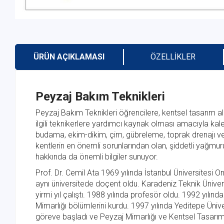
ÜRÜN AÇIKLAMASI
ÖZELLIKLER
Peyzaj Bakım Teknikleri
Peyzaj Bakım Teknikleri öğrencilere, kentsel tasarım 
ilgili teknikerlere yardımcı kaynak olması amacıyla kalem
budama, ekim-dikim, çim, gübreleme, toprak drenajı ve 
kentlerin en önemli sorunlarından olan, şiddetli yağmuru
hakkında da önemli bilgiler sunuyor.
Prof. Dr. Cemil Ata 1969 yılında İstanbul Üniversites
aynı üniversitede doçent oldu. Karadeniz Teknik Ünive
yirmi yıl çalıştı. 1988 yılında profesör oldu. 1992 yıl
Mimarlığı bölümlerini kurdu. 1997 yılında Yeditepe Üni
göreve başladı ve Peyzaj Mimarlığı ve Kentsel Tasarım b