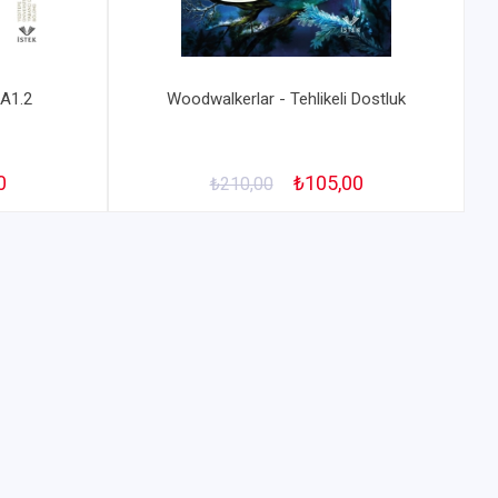
 A1.2
Woodwalkerlar - Tehlikeli Dostluk
0
₺105,00
₺210,00