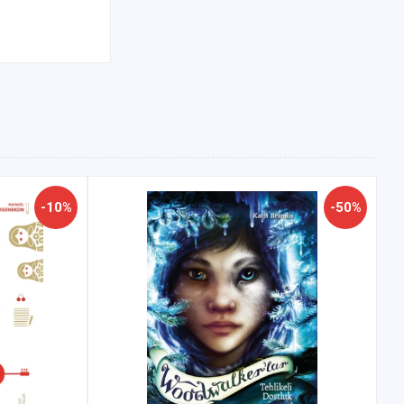
-10%
-50%