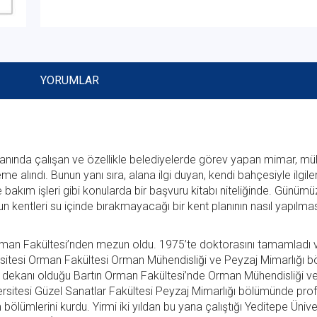
YORUMLAR
alanında çalışan ve özellikle belediyelerde görev yapan mimar, m
e alındı. Bunun yanı sıra, alana ilgi duyan, kendi bahçesiyle ilgile
bakım işleri gibi konularda bir başvuru kitabı niteliğinde. Günüm
n kentleri su içinde bırakmayacağı bir kent planının nasıl yapılmas
i Orman Fakültesi’nden mezun oldu. 1975’te doktorasını tamamladı
rsitesi Orman Fakültesi Orman Mühendisliği ve Peyzaj Mimarlığı b
ında dekanı olduğu Bartın Orman Fakültesi’nde Orman Mühendisliği v
versitesi Güzel Sanatlar Fakültesi Peyzaj Mimarlığı bölümünde pro
ölümlerini kurdu. Yirmi iki yıldan bu yana çalıştığı Yeditepe Ünive