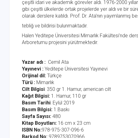
çeşitli idari ve akademik görevler aldı. 1976-2000 yıll
gibi çeşitli ülkelerde ortak projelerde yer aldı ve bir sü
olarak derslere katıldı. Prof. Dr. Ata’nın yayımlanmış be
tebliğ ve bildirisi bulunmaktadır.
Halen Yeditepe Üniversitesi Mimarlık Fakültesi’nde ders
Arboretumu projesini yürütmektedir.
Yazar adı :
Cemil Ata
Yayınevi :
Yeditepe Üniversitesi Yayınevi
Or
ijinal dil:
Türkçe
Türü :
Mimarlık
Cilt Bilgisi
: 350 gr 1. Hamur, american cilt
Kağıt Bilgisi:
1. Hamur, 110 gr
Basım Tarihi
: Eylül 2019
Basım Bilgisi:
1.Baskı
Sayfa Sayısı:
480
Kitap Boyutları:
16 cm x 23 cm
ISBN No:
978-975-307-096-6
Barkod No:
9789753070966