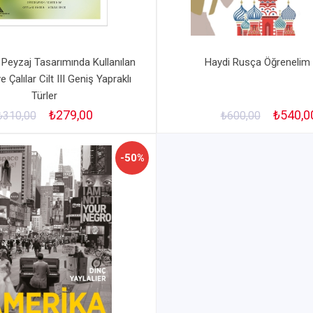
 Peyzaj Tasarımında Kullanılan
Haydi Rusça Öğrenelim
 Çalılar Cilt III Geniş Yapraklı
Türler
₺279,00
₺540,0
₺310,00
₺600,00
-50%