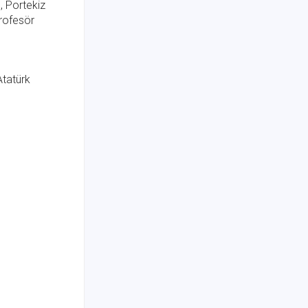
, Portekiz
profesör
Atatürk