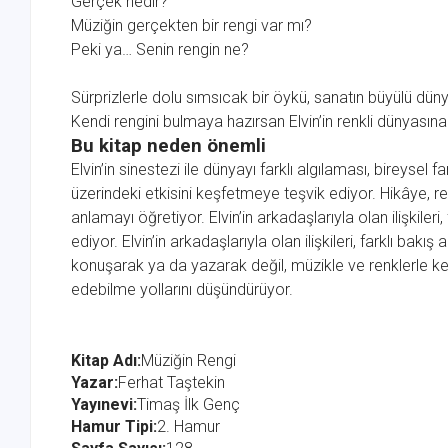
Gerçek nedir?
Müziğin gerçekten bir rengi var mı?
Peki ya… Senin rengin ne?
Sürprizlerle dolu sımsıcak bir öykü, sanatın büyülü dünya
Kendi rengini bulmaya hazırsan Elvin’in renkli dünyasına
Bu kitap neden önemli
Elvin’in sinestezi ile dünyayı farklı algılaması, bireysel f
üzerindeki etkisini keşfetmeye teşvik ediyor. Hikâye, r
anlamayı öğretiyor. Elvin’in arkadaşlarıyla olan ilişkiler
ediyor. Elvin’in arkadaşlarıyla olan ilişkileri, farklı bak
konuşarak ya da yazarak değil, müzikle ve renklerle kend
edebilme yollarını düşündürüyor.
Kitap Adı:
Müziğin Rengi
Yazar:
Ferhat Taştekin
Yayınevi:
Timaş İlk Genç
Hamur Tipi:
2. Hamur