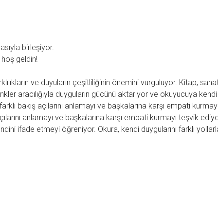
sıyla birleşiyor.
 hoş geldin!
arklılıkların ve duyuların çeşitliliğinin önemini vurguluyor. Kitap, sana
enkler aracılığıyla duyguların gücünü aktarıyor ve okuyucuya kendi
i, farklı bakış açılarını anlamayı ve başkalarına karşı empati kurmay
ış açılarını anlamayı ve başkalarına karşı empati kurmayı teşvik ediyor
ini ifade etmeyi öğreniyor. Okura, kendi duygularını farklı yollarl