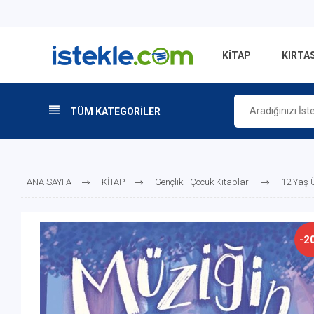
KİTAP
KIRTAS
TÜM KATEGORİLER
ANA SAYFA
KİTAP
Gençlik - Çocuk Kitapları
12 Yaş Ü
-2