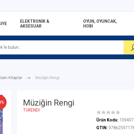
ELEKTRONİK &
OYUN, OYUNCAK,
İYE
AKSESUAR
HOBİ
zeri Kitaplar
Müziğin Rengi
Müziğin Rengi
0%
TÜKENDİ
Ürün Kodu:
109407
GTIN:
9786259717