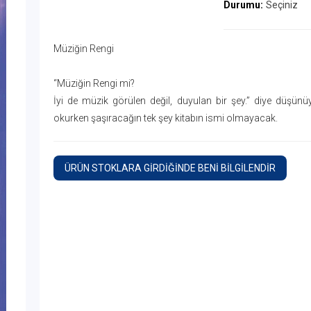
Durumu:
Seçiniz
Müziğin Rengi
“Müziğin Rengi mi?
İyi de müzik görülen değil, duyulan bir şey.” diye düşünü
okurken şaşıracağın tek şey kitabın ismi olmayacak.
ÜRÜN STOKLARA GİRDİĞİNDE BENİ BİLGİLENDİR