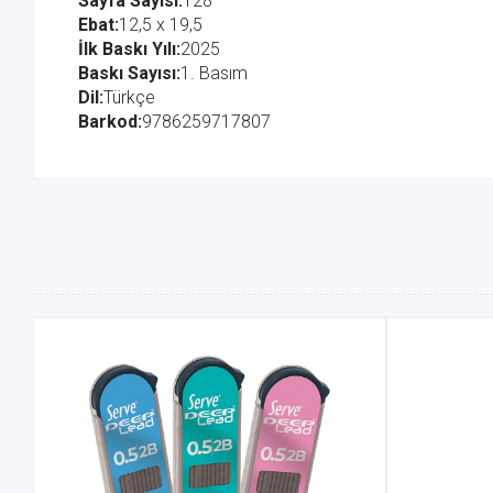
Sayfa Sayısı:
128
Ebat:
12,5 x 19,5
İlk Baskı Yılı:
2025
Baskı Sayısı:
1. Basım
Dil:
Türkçe
Barkod:
9786259717807