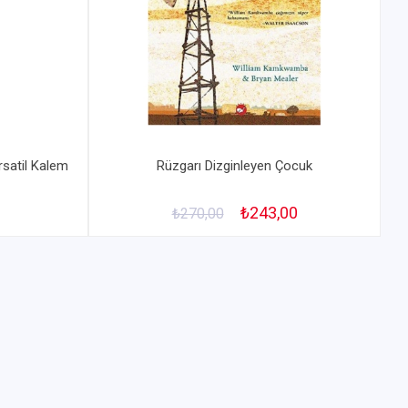
rsatil Kalem
Rüzgarı Dizginleyen Çocuk
₺243,00
₺270,00