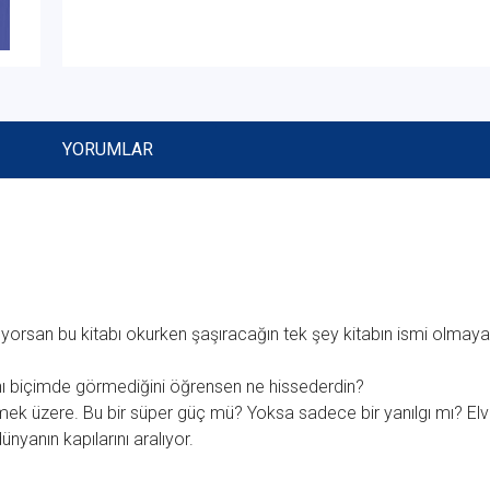
YORUMLAR
nüyorsan bu kitabı okurken şaşıracağın tek şey kitabın ismi olmay
nı biçimde görmediğini öğrensen ne hissederdin?
mek üzere. Bu bir süper güç mü? Yoksa sadece bir yanılgı mı? Elv
nyanın kapılarını aralıyor.