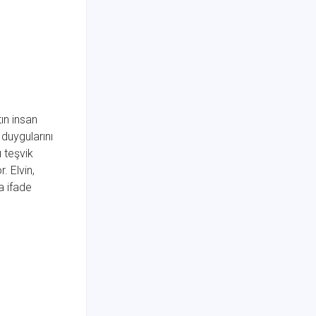
tın insan
 duygularını
ı teşvik
. Elvin,
a ifade