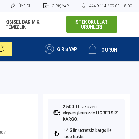
ÜYE OL
GİRİŞ YAP
444 9 114 / 09:00 - 18:00
KİŞİSEL BAKIM &
İSTEK OKULLARI
TEMİZLİK
ÜRÜNLERİ
GİRİŞ YAP
0
ÜRÜN
2.500 TL
ve üzeri
alışverişlerinizde
ÜCRETSİZ
KARGO
.
14 Gün
ücretsiz kargo ile
807
iade hakkı.