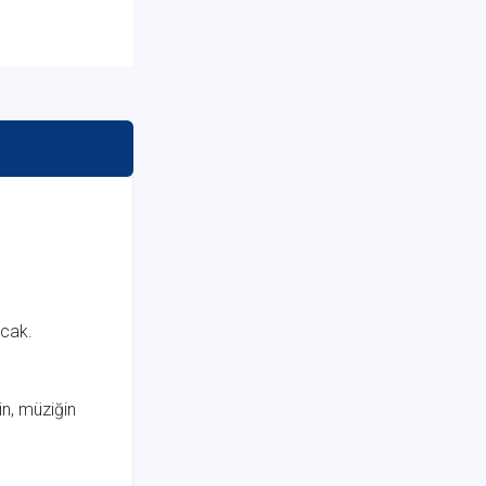
acak.
in, müziğin