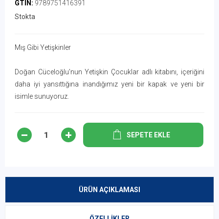
GTIN:
9789751416391
Stokta
Mış Gibi Yetişkinler
Doğan Cüceloğlu'nun Yetişkin Çocuklar adlı kitabını, içeriğini
daha iyi yansıttığına inandığımız yeni bir kapak ve yeni bir
isimle sunuyoruz.
SEPETE EKLE
ÜRÜN AÇIKLAMASI
ÖZELLIKLER