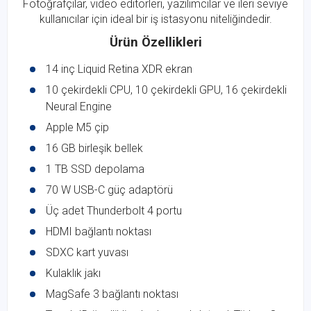
Fotoğrafçılar, video editörleri, yazılımcılar ve ileri seviye
kullanıcılar için ideal bir iş istasyonu niteliğindedir.
Ürün Özellikleri
14 inç Liquid Retina XDR ekran
10 çekirdekli CPU, 10 çekirdekli GPU, 16 çekirdekli
Neural Engine
Apple M5 çip
16 GB birleşik bellek
1 TB SSD depolama
70 W USB-C güç adaptörü
Üç adet Thunderbolt 4 portu
HDMI bağlantı noktası
SDXC kart yuvası
Kulaklık jakı
MagSafe 3 bağlantı noktası