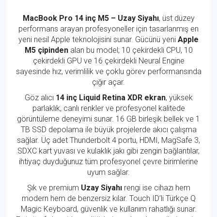
MacBook Pro 14 inç M5 – Uzay Siyahı
, üst düzey
performans arayan profesyoneller için tasarlanmış en
yeni nesil Apple teknolojisini sunar. Gücünü yeni
Apple
M5 çipinden
alan bu model; 10 çekirdekli CPU, 10
çekirdekli GPU ve 16 çekirdekli Neural Engine
sayesinde hız, verimlilik ve çoklu görev performansında
çığır açar.
Göz alıcı
14 inç Liquid Retina XDR ekran
, yüksek
parlaklık, canlı renkler ve profesyonel kalitede
görüntüleme deneyimi sunar. 16 GB birleşik bellek ve 1
TB SSD depolama ile büyük projelerde akıcı çalışma
sağlar. Üç adet Thunderbolt 4 portu, HDMI, MagSafe 3,
SDXC kart yuvası ve kulaklık jakı gibi zengin bağlantılar,
ihtiyaç duyduğunuz tüm profesyonel çevre birimlerine
uyum sağlar.
Şık ve premium
Uzay Siyahı
rengi ise cihazı hem
modern hem de benzersiz kılar. Touch ID’li Türkçe Q
Magic Keyboard, güvenlik ve kullanım rahatlığı sunar.