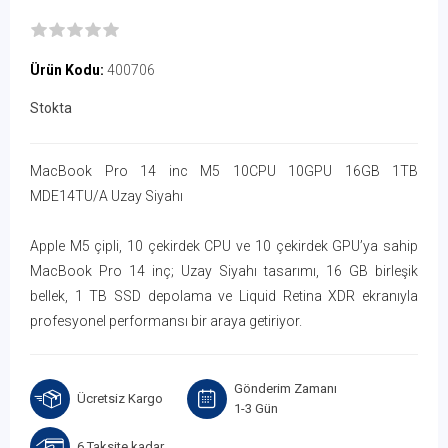
Ürün Kodu:
400706
Stokta
MacBook Pro 14 inc M5 10CPU 10GPU 16GB 1TB
MDE14TU/A Uzay Siyahı
Apple M5 çipli, 10 çekirdek CPU ve 10 çekirdek GPU’ya sahip
MacBook Pro 14 inç; Uzay Siyahı tasarımı, 16 GB birleşik
bellek, 1 TB SSD depolama ve Liquid Retina XDR ekranıyla
profesyonel performansı bir araya getiriyor.
Gönderim Zamanı
Ücretsiz Kargo
1-3 Gün
6 Taksite kadar