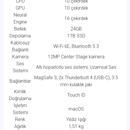
CPU
10 çekirdek
GPU
10 çekirdek
Neural
16 çekirdek
Engine
Bellek
24GB
Depolama
1TB SSD
Kablosuz
Wi-Fi 6E, Bluetooth 5.3
Bağlantı
Kamera
12MP Center Stage kamera
Ses
Altı hoparlörlü ses sistemi, Uzamsal Ses
Sistemi
MagSafe 3, 2x Thunderbolt 4 (USB-C), 3.5
Bağlantılar
mm kulaklık jakı
Kimlik
Touch ID
Doğrulama
İşletim
macOS
Sistemi
Renk
Yıldız Işığı
Ağırlık
1,51 kg