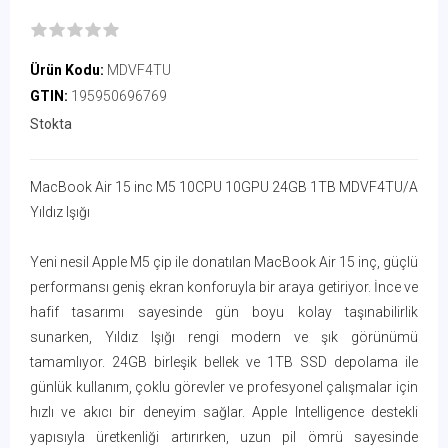
Ürün Kodu:
MDVF4TU
GTIN:
195950696769
Stokta
MacBook Air 15 inc M5 10CPU 10GPU 24GB 1TB MDVF4TU/A
Yıldız Işığı
Yeni nesil Apple M5 çip ile donatılan MacBook Air 15 inç, güçlü
performansı geniş ekran konforuyla bir araya getiriyor. İnce ve
hafif tasarımı sayesinde gün boyu kolay taşınabilirlik
sunarken, Yıldız Işığı rengi modern ve şık görünümü
tamamlıyor. 24GB birleşik bellek ve 1TB SSD depolama ile
günlük kullanım, çoklu görevler ve profesyonel çalışmalar için
hızlı ve akıcı bir deneyim sağlar. Apple Intelligence destekli
yapısıyla üretkenliği artırırken, uzun pil ömrü sayesinde