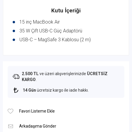
Kutu İçeriği
15 inç MacBook Air
35 W Çift USB-C Güç Adaptörü
USB-C – MagSafe 3 Kablosu (2 m)
2.500 TL
ve üzeri alışverişlerinizde
ÜCRETSİZ
KARGO
.
14 Gün
ücretsiz kargo ile iade hakkı.