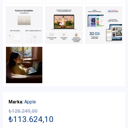
Marka:
Apple
₺126.249,00
₺113.624,10