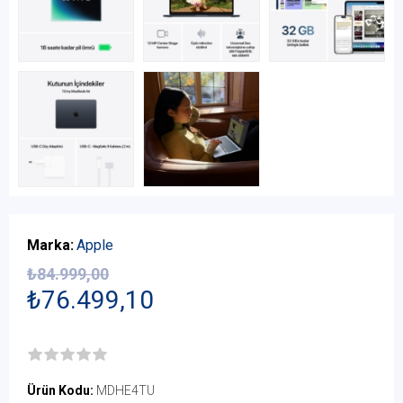
Marka:
Apple
₺84.999,00
₺76.499,10
Ürün Kodu:
MDHE4TU