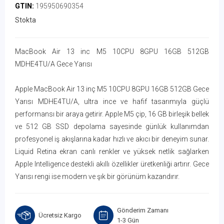
GTIN:
195950690354
Stokta
MacBook Air 13 inc M5 10CPU 8GPU 16GB 512GB
MDHE4TU/A Gece Yarısı
Apple MacBook Air 13 inç M5 10CPU 8GPU 16GB 512GB Gece
Yarısı MDHE4TU/A, ultra ince ve hafif tasarımıyla güçlü
performansı bir araya getirir. Apple M5 çip, 16 GB birleşik bellek
ve 512 GB SSD depolama sayesinde günlük kullanımdan
profesyonel iş akışlarına kadar hızlı ve akıcı bir deneyim sunar.
Liquid Retina ekran canlı renkler ve yüksek netlik sağlarken
Apple Intelligence destekli akıllı özellikler üretkenliği artırır. Gece
Yarısı rengi ise modern ve şık bir görünüm kazandırır.
Gönderim Zamanı
Ücretsiz Kargo
1-3 Gün