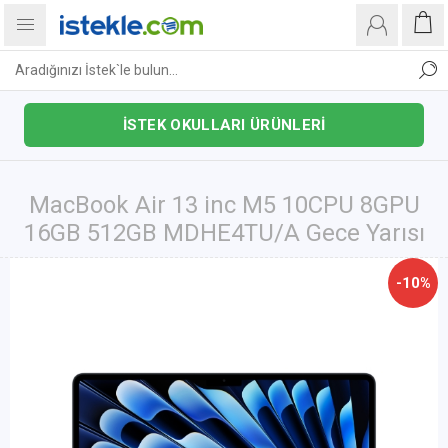
İSTEK OKULLARI ÜRÜNLERİ
MacBook Air 13 inc M5 10CPU 8GPU
16GB 512GB MDHE4TU/A Gece Yarısı
-10%