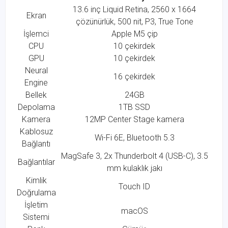
13.6 inç Liquid Retina, 2560 x 1664
Ekran
çözünürlük, 500 nit, P3, True Tone
İşlemci
Apple M5 çip
CPU
10 çekirdek
GPU
10 çekirdek
Neural
16 çekirdek
Engine
Bellek
24GB
Depolama
1TB SSD
Kamera
12MP Center Stage kamera
Kablosuz
Wi-Fi 6E, Bluetooth 5.3
Bağlantı
MagSafe 3, 2x Thunderbolt 4 (USB-C), 3.5
Bağlantılar
mm kulaklık jakı
Kimlik
Touch ID
Doğrulama
İşletim
macOS
Sistemi