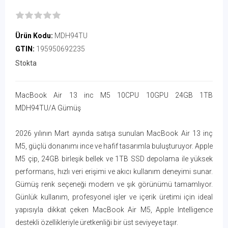
Ürün Kodu:
MDH94TU
GTIN:
195950692235
Stokta
MacBook Air 13 inc M5 10CPU 10GPU 24GB 1TB
MDH94TU/A Gümüş
2026 yılının Mart ayında satışa sunulan MacBook Air 13 inç
M5, güçlü donanımı ince ve hafif tasarımla buluşturuyor. Apple
M5 çip, 24GB birleşik bellek ve 1TB SSD depolama ile yüksek
performans, hızlı veri erişimi ve akıcı kullanım deneyimi sunar.
Gümüş renk seçeneği modern ve şık görünümü tamamlıyor.
Günlük kullanım, profesyonel işler ve içerik üretimi için ideal
yapısıyla dikkat çeken MacBook Air M5, Apple Intelligence
destekli özellikleriyle üretkenliği bir üst seviyeye taşır.