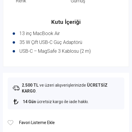
Renk
Gümüş
Kutu İçeriği
13 inç MacBook Air
35 W Çift USB-C Güç Adaptörü
USB-C – MagSafe 3 Kablosu (2 m)
2.500 TL
ve üzeri alışverişlerinizde
ÜCRETSİZ
KARGO
.
14 Gün
ücretsiz kargo ile iade hakkı.