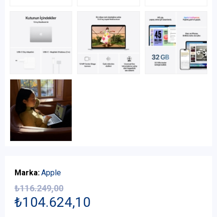
Marka:
Apple
₺116.249,00
₺104.624,10