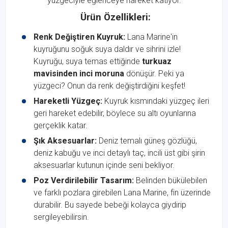
yüzgeciyle eğlenceye hareket katıyor.
Ürün Özellikleri:
Renk Değiştiren Kuyruk:
Lana Marine'in
kuyruğunu soğuk suya daldır ve sihrini izle!
Kuyruğu, suya temas ettiğinde
turkuaz
mavisinden inci moruna
dönüşür. Peki ya
yüzgeci? Onun da renk değiştirdiğini keşfet!
Hareketli Yüzgeç:
Kuyruk kısmındaki yüzgeç ileri
geri hareket edebilir, böylece su altı oyunlarına
gerçeklik katar.
Şık Aksesuarlar:
Deniz temalı güneş gözlüğü,
deniz kabuğu ve inci detaylı taç, incili üst gibi şirin
aksesuarlar kutunun içinde seni bekliyor.
Poz Verdirilebilir Tasarım:
Belinden bükülebilen
ve farklı pozlara girebilen Lana Marine, fin üzerinde
durabilir. Bu sayede bebeği kolayca giydirip
sergileyebilirsin.