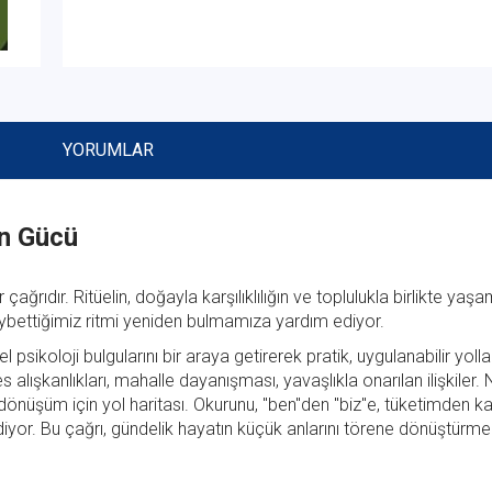
YORUMLAR
in Gücü
ağrıdır. Ritüelin, doğayla karşılıklılığın ve toplulukla birlikte yaş
 kaybettiğimiz ritmi yeniden bulmamıza yardım ediyor.
 psikoloji bulgularını bir araya getirerek pratik, uygulanabilir yoll
s alışkanlıkları, mahalle dayanışması, yavaşlıkla onarılan ilişkiler. 
r dönüşüm için yol haritası. Okurunu, "ben"den "biz"e, tüketimden karş
ediyor. Bu çağrı, gündelik hayatın küçük anlarını törene dönüştürme