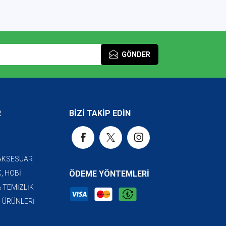
GÖNDER
R
BİZİ TAKİP EDİN
 AKSESUAR
, HOBİ
ÖDEME YÖNTEMLERİ
& TEMİZLİK
I ÜRÜNLERİ