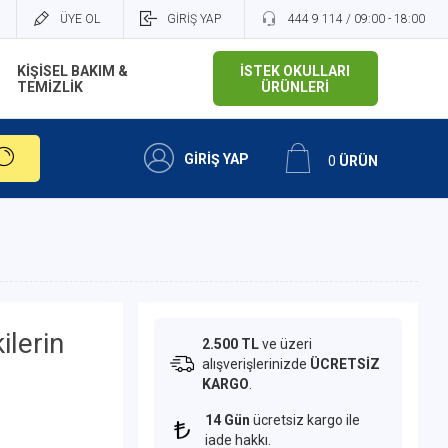
ÜYE OL
GİRİŞ YAP
444 9 114 / 09:00 - 18:00
KİŞİSEL BAKIM &
İSTEK OKULLARI
TEMİZLİK
ÜRÜNLERİ
GİRİŞ YAP
0
ÜRÜN
ilerin
2.500 TL
ve üzeri
alışverişlerinizde
ÜCRETSİZ
KARGO
.
14 Gün
ücretsiz kargo ile
iade hakkı.