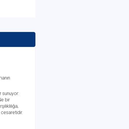
amanın
ar sunuyor:
Ne bir
ılıklılığa,
 cesaretidir.