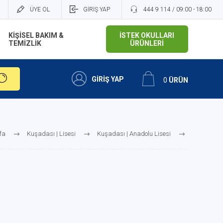
ÜYE OL
GİRİŞ YAP
444 9 114 / 09:00 - 18:00
KİŞİSEL BAKIM &
İSTEK OKULLARI
TEMİZLİK
ÜRÜNLERİ
GİRİŞ YAP
0
ÜRÜN
fa
Kuşadası | Lisesi
Kuşadası | Anadolu Lisesi
Kuşadası | Anadolu Lisesi 11.Sınıf