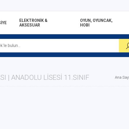
ELEKTRONİK &
OYUN, OYUNCAK,
İYE
AKSESUAR
HOBİ
I | ANADOLU LISESI 11.SINIF
Ana Say