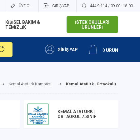
ÜYE OL
GİRİŞ YAP
444 9 114 / 09:00 - 18:00
KİŞİSEL BAKIM &
İSTEK OKULLARI
TEMİZLİK
ÜRÜNLERİ
GİRİŞ YAP
0
ÜRÜN
Kemal Atatürk Kampüsü
Kemal Atatürk | Ortaokulu
KEMAL ATATÜRK |
ORTAOKUL 7.SINIF