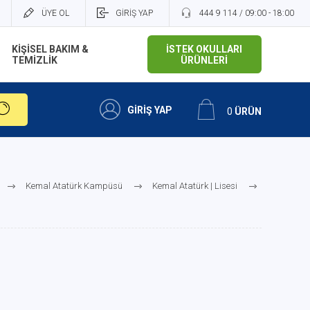
ÜYE OL
GİRİŞ YAP
444 9 114 / 09:00 - 18:00
KİŞİSEL BAKIM &
İSTEK OKULLARI
TEMİZLİK
ÜRÜNLERİ
GİRİŞ YAP
0
ÜRÜN
Kemal Atatürk Kampüsü
Kemal Atatürk | Lisesi
Kemal Atatürk | Anadolu Lisesi
Kemal Atatürk | Anadolu Lisesi 12.Sınıf