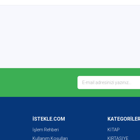
İSTEKLE.COM
KATEGORİLE
İşlem Rehberi
KİTAP
Kullanım Koşulları
KIRTASİYE