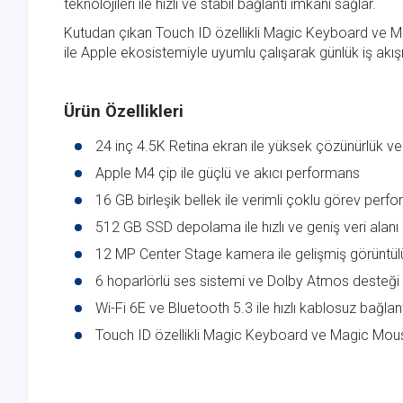
teknolojileri ile hızlı ve stabil bağlantı imkânı sağlar.
Kutudan çıkan Touch ID özellikli Magic Keyboard ve Ma
ile Apple ekosistemiyle uyumlu çalışarak günlük iş akışın
Ürün Özellikleri
24 inç 4.5K Retina ekran ile yüksek çözünürlük ve 
Apple M4 çip ile güçlü ve akıcı performans
16 GB birleşik bellek ile verimli çoklu görev perf
512 GB SSD depolama ile hızlı ve geniş veri alanı
12 MP Center Stage kamera ile gelişmiş görüntü
6 hoparlörlü ses sistemi ve Dolby Atmos desteği
Wi-Fi 6E ve Bluetooth 5.3 ile hızlı kablosuz bağlan
Touch ID özellikli Magic Keyboard ve Magic Mous