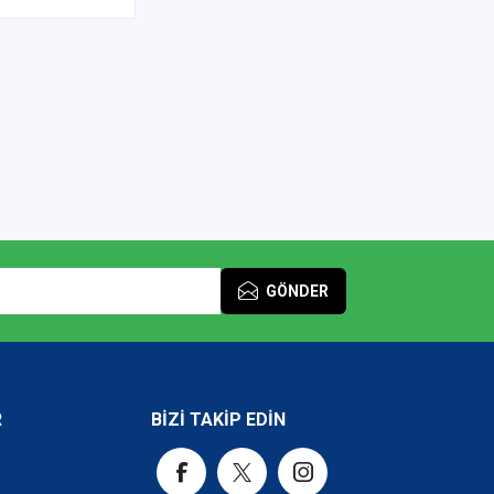
GÖNDER
R
BİZİ TAKİP EDİN