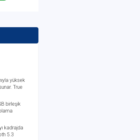
mıyla yüksek
sunar. True
B birleşik
polama
yı kadrajda
oth 5.3