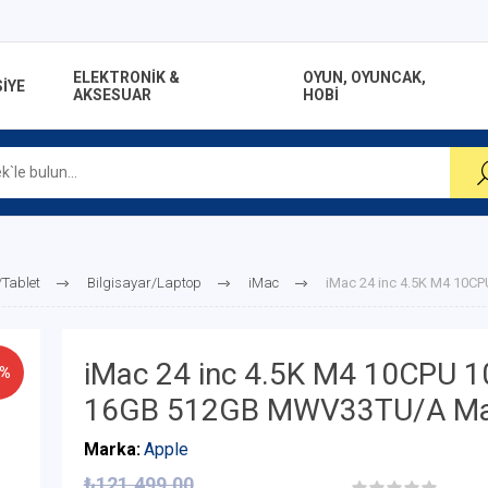
ELEKTRONİK &
OYUN, OYUNCAK,
İYE
AKSESUAR
HOBİ
/Tablet
Bilgisayar/Laptop
iMac
iMac 24 inc 4.5K M4 10
iMac 24 inc 4.5K M4 10CPU 
5%
16GB 512GB MWV33TU/A Ma
Marka:
Apple
₺121.499,00