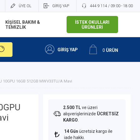
ÜYE OL
GİRİŞ YAP
444 9 114 / 09:00 - 18:00
KİŞİSEL BAKIM &
İSTEK OKULLARI
TEMİZLİK
ÜRÜNLERİ
GİRİŞ YAP
0
ÜRÜN
CPU 10GPU 16GB 512GB MWV33TU/A Mavi
10GPU
2.500 TL
ve üzeri
alışverişlerinizde
ÜCRETSİZ
vi
KARGO
.
14 Gün
ücretsiz kargo ile
iade hakkı.