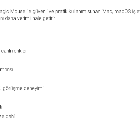
gic Mouse ile güvenli ve pratik kullanım sunan iMac, macOS işle
ı daha verimli hale getirir.
canlı renkler
ormansı
lü görüşme deneyimi
tı
e dahil