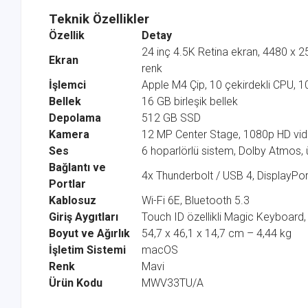
Teknik Özellikler
Özellik
Detay
24 inç 4.5K Retina ekran, 4480 x 25
Ekran
renk
İşlemci
Apple M4 Çip, 10 çekirdekli CPU, 10
Bellek
16 GB birleşik bellek
Depolama
512 GB SSD
Kamera
12 MP Center Stage, 1080p HD vi
Ses
6 hoparlörlü sistem, Dolby Atmos, ü
Bağlantı ve
4x Thunderbolt / USB 4, DisplayPort
Portlar
Kablosuz
Wi-Fi 6E, Bluetooth 5.3
Giriş Aygıtları
Touch ID özellikli Magic Keyboar
Boyut ve Ağırlık
54,7 x 46,1 x 14,7 cm – 4,44 kg
İşletim Sistemi
macOS
Renk
Mavi
Ürün Kodu
MWV33TU/A