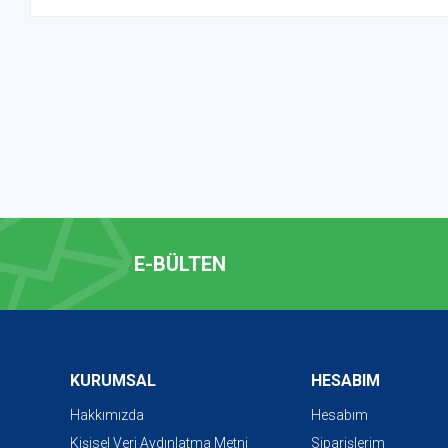
E-BÜLTEN
KURUMSAL
HESABIM
Hakkımızda
Hesabım
Kişisel Veri Aydınlatma Metni
Siparişlerim