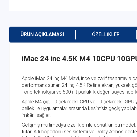
ÜRÜN AÇIKLAMASI
ÖZELLIKLER
iMac 24 inc 4.5K M4 10CPU 10G
Apple iMac 24 inç M4 Mavi, ince ve zarif tasarımıyla 
performans sunar. 24 inç 4.5K Retina ekran, yüksek çözü
Tone teknolojisi ve 500 nit parlaklık değeri sayesinde f
Apple M4 çip, 10 çekirdekli CPU ve 10 çekirdekli GPU ya
bellek ile uygulamalar arasında kesintisiz geçiş yapıla
imkânı sağlar.
Gelişmiş multimedya özellikleri ile donatılan bu model
tutar. Altı hoparlörlü ses sistemi ve Dolby Atmos deste