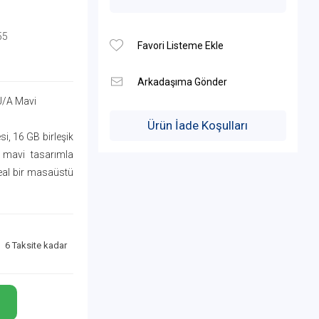
55
/A Mavi
Ürün İade Koşulları
, 16 GB birleşik
k mavi tasarımla
eal bir masaüstü
6 Taksite kadar