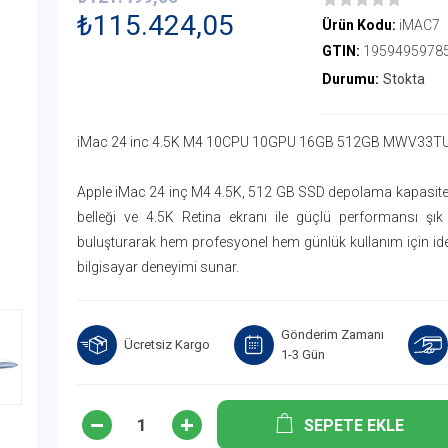
₺115.424,05
Ürün Kodu:
iMAC7
GTIN:
1959495978
Durumu:
Stokta
iMac 24 inc 4.5K M4 10CPU 10GPU 16GB 512GB MWV33TU
Apple iMac 24 inç M4 4.5K, 512 GB SSD depolama kapasitesi
belleği ve 4.5K Retina ekranı ile güçlü performansı şı
buluşturarak hem profesyonel hem günlük kullanım için id
bilgisayar deneyimi sunar.
Gönderim Zamanı
Ücretsiz Kargo
1-3 Gün
SEPETE EKLE