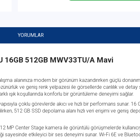
YORUMLAR
PU 16GB 512GB MWV33TU/A Mavi
çalışma alanınıza modern bir görünüm kazandırırken güçlü donanı
nürlük ve geniş renk yelpazesi ile görsellerde canlılık ve detay 
arklı ışık koşullarında konforlu bir görüntüleme deneyimi sağlar.
pısıyla çoklu görevlerde akıcı ve hızlı bir performans sunar. 16 G
bilirken, 512 GB SSD depolama alanı hızlı veri erişimi ve geniş de
, 12 MP Center Stage kamera ile görüntülü görüşmelerde kullanıcı
ği sayesinde etkileyici bir ses deneyimi sunar. Wi-Fi 6E ve Blueto