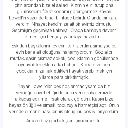
çitin ardından bize el salladı. Kızımın elini tutup ona
gülümsedim fakat kocamı görür görmez Bayan
Lowell’ın yüzünde tuhaf bir ifade belirdi. O anda bir karar
verdim. Nihayet kendimize ait bir evimiz olmuştu.
Geçmişim geçmişte kalmıştı. Orada kalmaya devam
etmesi için her şeyi yapmaya hazırdım…
Eskiden başkalarının evlerini temizlerdim, şimdiyse bu
evin bana ait olduğuna inanamıyordum. Göz alıcı
mutfak, sakin çıkmaz sokak, çocuklarımın gönüllerince
oynayabilecekleri arka bahçe… Kocam ve ben
çocuklarımıza hak ettikleri hayatı verebilmek için
yıllarca para biriktirmiştik.
Bayan Lowell’dan pek hoşlanmadıysam da bizi
yemeğe davet ettiğinde bunu yeni mahallemizde
arkadaş edinme fırsatı olarak gördüm. Kapıyı bize
beyaz önlüğü ve sımsıkı topuzuyla hizmetçisi açtı. Onun
yerinde olmanın nasıl bir his olduğunu çok iyi biliyordum.
Ama o buz gibi bakışları içimi ürpertti…