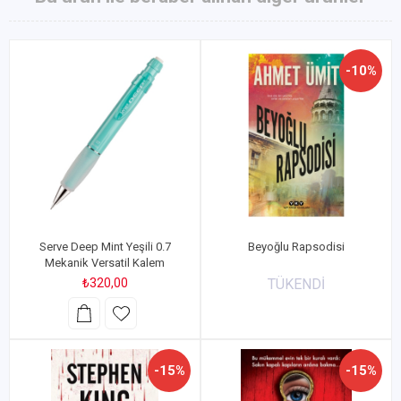
-10%
Serve Deep Mint Yeşili 0.7
Beyoğlu Rapsodisi
Mekanik Versatil Kalem
₺320,00
TÜKENDİ
-15%
-15%