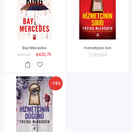
Bay Mercedes
Hizmetçinin Sırrı
₺420,75
TÜKENDİ
₺495,00
-15%