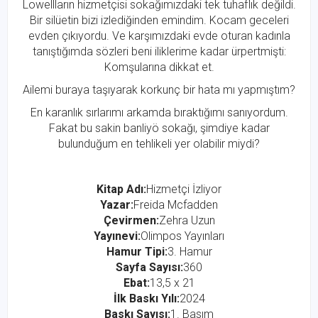
Lowellların hizmetçisi sokağımızdaki tek tuhaflık değildi.
Bir silüetin bizi izlediğinden emindim. Kocam geceleri
evden çıkıyordu. Ve karşımızdaki evde oturan kadınla
tanıştığımda sözleri beni iliklerime kadar ürpertmişti:
Komşularına dikkat et.
Ailemi buraya taşıyarak korkunç bir hata mı yapmıştım?
En karanlık sırlarımı arkamda bıraktığımı sanıyordum.
Fakat bu sakin banliyö sokağı, şimdiye kadar
bulunduğum en tehlikeli yer olabilir miydi?
Kitap Adı:
Hizmetçi İzliyor
Yazar:
Freida Mcfadden
Çevirmen:
Zehra Uzun
Yayınevi:
Olimpos Yayınları
Hamur Tipi:
3. Hamur
Sayfa Sayısı:
360
Ebat:
13,5 x 21
İlk Baskı Yılı:
2024
Baskı Sayısı:
1. Basım