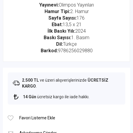
Yayınevi:
Olimpos Yayınları
Hamur Tipi:
2. Hamur
Sayfa Sayısı:
176
Ebat:
13,5 x 21
İlk Baskı Yılı:
2024
Baskı Sayısı:
1. Basım
Dil:
Türkçe
Barkod:
9786256029880
2.500 TL
ve üzeri alışverişlerinizde
ÜCRETSİZ
KARGO
.
14 Gün
ücretsiz kargo ile iade hakkı.