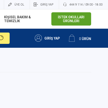
ÜYE OL
GİRİŞ YAP
444 9 114 / 09:00 - 18:00
KİŞİSEL BAKIM &
İSTEK OKULLARI
TEMİZLİK
ÜRÜNLERİ
GİRİŞ YAP
0
ÜRÜN