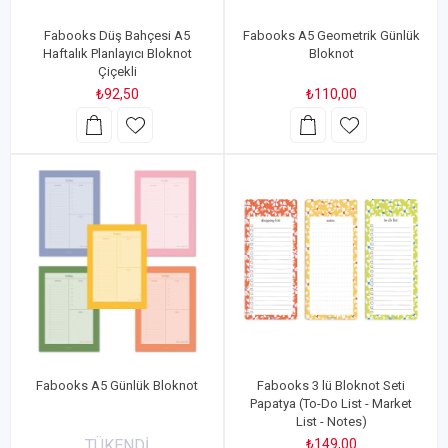
Fabooks Düş Bahçesi A5
Fabooks A5 Geometrik Günlük
Haftalık Planlayıcı Bloknot
Bloknot
Çiçekli
₺92,50
₺110,00
Fabooks A5 Günlük Bloknot
Fabooks 3 lü Bloknot Seti
Papatya (To-Do List - Market
List - Notes)
TÜKENDİ
₺149,00